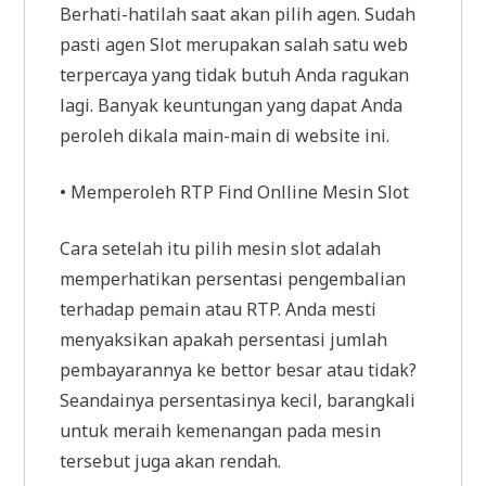
Berhati-hatilah saat akan pilih agen. Sudah
pasti agen Slot merupakan salah satu web
terpercaya yang tidak butuh Anda ragukan
lagi. Banyak keuntungan yang dapat Anda
peroleh dikala main-main di website ini.
• Memperoleh RTP Find Onlline Mesin Slot
Cara setelah itu pilih mesin slot adalah
memperhatikan persentasi pengembalian
terhadap pemain atau RTP. Anda mesti
menyaksikan apakah persentasi jumlah
pembayarannya ke bettor besar atau tidak?
Seandainya persentasinya kecil, barangkali
untuk meraih kemenangan pada mesin
tersebut juga akan rendah.