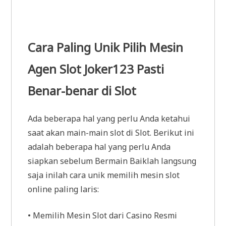
Cara Paling Unik Pilih Mesin
Agen Slot Joker123 Pasti
Benar-benar di Slot
Ada beberapa hal yang perlu Anda ketahui
saat akan main-main slot di Slot. Berikut ini
adalah beberapa hal yang perlu Anda
siapkan sebelum Bermain Baiklah langsung
saja inilah cara unik memilih mesin slot
online paling laris:
• Memilih Mesin Slot dari Casino Resmi