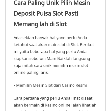
Cara Paling Unik Pilih Mesin
Deposit Pulsa Slot Pasti
Memang lah di Slot
Ada sekian banyak hal yang perlu Anda
ketahui saat akan main slot di Slot. Berikut
ini yaitu beberapa hal yang perlu Anda
siapkan sebelum Main Baiklah langsung
saja inilah cara unik memilih mesin slot
online paling laris:
• Memilih Mesin Slot dari Casino Resmi
Cara perdana yang perlu Anda lihat disaat
akan bermain di kasino online ialah lihatlah