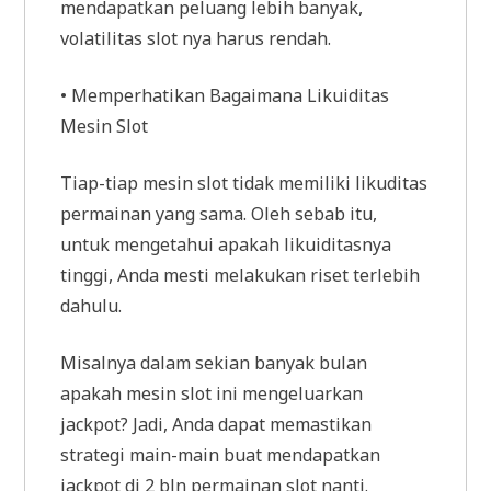
mendapatkan peluang lebih banyak,
volatilitas slot nya harus rendah.
• Memperhatikan Bagaimana Likuiditas
Mesin Slot
Tiap-tiap mesin slot tidak memiliki likuditas
permainan yang sama. Oleh sebab itu,
untuk mengetahui apakah likuiditasnya
tinggi, Anda mesti melakukan riset terlebih
dahulu.
Misalnya dalam sekian banyak bulan
apakah mesin slot ini mengeluarkan
jackpot? Jadi, Anda dapat memastikan
strategi main-main buat mendapatkan
jackpot di 2 bln permainan slot nanti.