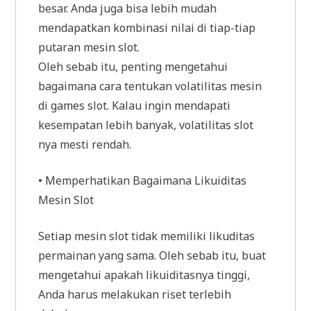
besar. Anda juga bisa lebih mudah
mendapatkan kombinasi nilai di tiap-tiap
putaran mesin slot.
Oleh sebab itu, penting mengetahui
bagaimana cara tentukan volatilitas mesin
di games slot. Kalau ingin mendapati
kesempatan lebih banyak, volatilitas slot
nya mesti rendah.
• Memperhatikan Bagaimana Likuiditas
Mesin Slot
Setiap mesin slot tidak memiliki likuditas
permainan yang sama. Oleh sebab itu, buat
mengetahui apakah likuiditasnya tinggi,
Anda harus melakukan riset terlebih