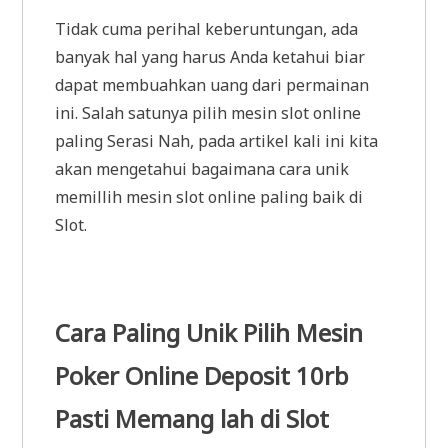
Tidak cuma perihal keberuntungan, ada
banyak hal yang harus Anda ketahui biar
dapat membuahkan uang dari permainan
ini. Salah satunya pilih mesin slot online
paling Serasi Nah, pada artikel kali ini kita
akan mengetahui bagaimana cara unik
memillih mesin slot online paling baik di
Slot.
Cara Paling Unik Pilih Mesin
Poker Online Deposit 10rb
Pasti Memang lah di Slot