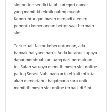
slot online sendiri ialah kategori games
yang memiliki teknik paling mudah.
Keberuntungan masih menjadi elemen
penentu kemenangan bettor saat bermain
slot.
Terkecuali factor keberuntungan, ada
banyak hal yang harus Anda ketahui supaya
dapat membuahkan uang dari permainan
ini. Salah satunya memilih mesin slot online
paling Serasi Nah, pada artikel kali ini kita
akan mengetahui bagaimana cara unik
memillih mesin slot online terbaik di Slot.