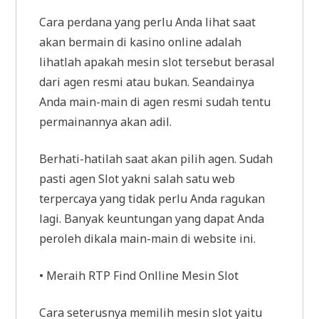
Cara perdana yang perlu Anda lihat saat
akan bermain di kasino online adalah
lihatlah apakah mesin slot tersebut berasal
dari agen resmi atau bukan. Seandainya
Anda main-main di agen resmi sudah tentu
permainannya akan adil.
Berhati-hatilah saat akan pilih agen. Sudah
pasti agen Slot yakni salah satu web
terpercaya yang tidak perlu Anda ragukan
lagi. Banyak keuntungan yang dapat Anda
peroleh dikala main-main di website ini.
• Meraih RTP Find Onlline Mesin Slot
Cara seterusnya memilih mesin slot yaitu