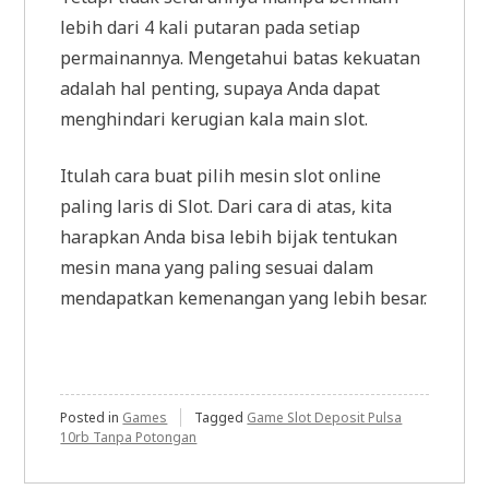
lebih dari 4 kali putaran pada setiap
permainannya. Mengetahui batas kekuatan
adalah hal penting, supaya Anda dapat
menghindari kerugian kala main slot.
Itulah cara buat pilih mesin slot online
paling laris di Slot. Dari cara di atas, kita
harapkan Anda bisa lebih bijak tentukan
mesin mana yang paling sesuai dalam
mendapatkan kemenangan yang lebih besar.
Posted in
Games
Tagged
Game Slot Deposit Pulsa
10rb Tanpa Potongan