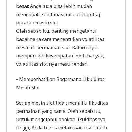
besar. Anda juga bisa lebih mudah
mendapati kombinasi nilai di tiap-tiap
putaran mesin slot.
Oleh sebab itu, penting mengetahui
bagaimana cara menentukan volatilitas
mesin di permainan slot. Kalau ingin
memperoleh kesempatan lebih banyak,
volatilitas slot nya mesti rendah.
• Memperhatikan Bagaimana Likuiditas
Mesin Slot
Setiap mesin slot tidak memiliki likuditas
permainan yang sama. Oleh sebab itu,
untuk mengetahui apakah likuiditasnya
tinggi, Anda harus melakukan riset lebih-