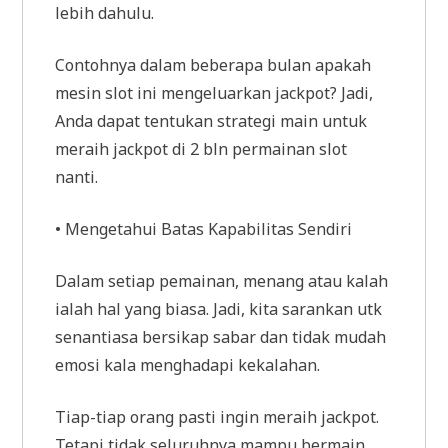
lebih dahulu.
Contohnya dalam beberapa bulan apakah
mesin slot ini mengeluarkan jackpot? Jadi,
Anda dapat tentukan strategi main untuk
meraih jackpot di 2 bln permainan slot
nanti.
• Mengetahui Batas Kapabilitas Sendiri
Dalam setiap pemainan, menang atau kalah
ialah hal yang biasa. Jadi, kita sarankan utk
senantiasa bersikap sabar dan tidak mudah
emosi kala menghadapi kekalahan.
Tiap-tiap orang pasti ingin meraih jackpot.
Tetapi tidak seluruhnya mampu bermain