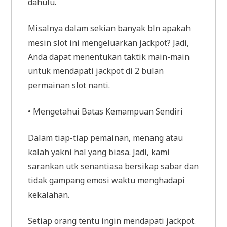
dahulu.
Misalnya dalam sekian banyak bln apakah
mesin slot ini mengeluarkan jackpot? Jadi,
Anda dapat menentukan taktik main-main
untuk mendapati jackpot di 2 bulan
permainan slot nanti.
• Mengetahui Batas Kemampuan Sendiri
Dalam tiap-tiap pemainan, menang atau
kalah yakni hal yang biasa. Jadi, kami
sarankan utk senantiasa bersikap sabar dan
tidak gampang emosi waktu menghadapi
kekalahan.
Setiap orang tentu ingin mendapati jackpot.