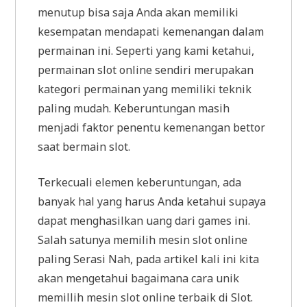
menutup bisa saja Anda akan memiliki
kesempatan mendapati kemenangan dalam
permainan ini. Seperti yang kami ketahui,
permainan slot online sendiri merupakan
kategori permainan yang memiliki teknik
paling mudah. Keberuntungan masih
menjadi faktor penentu kemenangan bettor
saat bermain slot.
Terkecuali elemen keberuntungan, ada
banyak hal yang harus Anda ketahui supaya
dapat menghasilkan uang dari games ini.
Salah satunya memilih mesin slot online
paling Serasi Nah, pada artikel kali ini kita
akan mengetahui bagaimana cara unik
memillih mesin slot online terbaik di Slot.