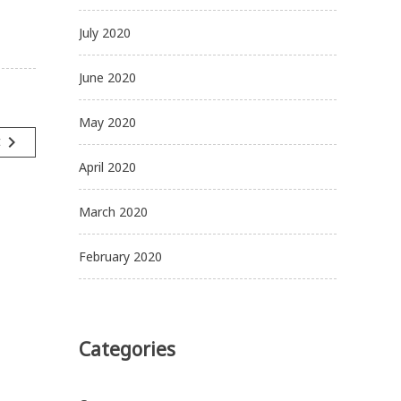
July 2020
June 2020
May 2020
navigate_next
t
April 2020
March 2020
February 2020
Categories