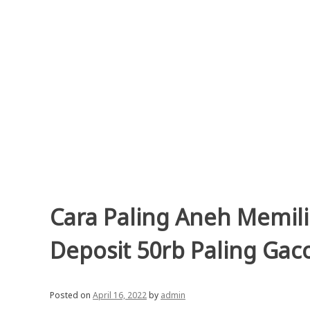
Skip
to
content
Cara Paling Aneh Memil
Deposit 50rb Paling Gaco
Posted on
April 16, 2022
by
admin