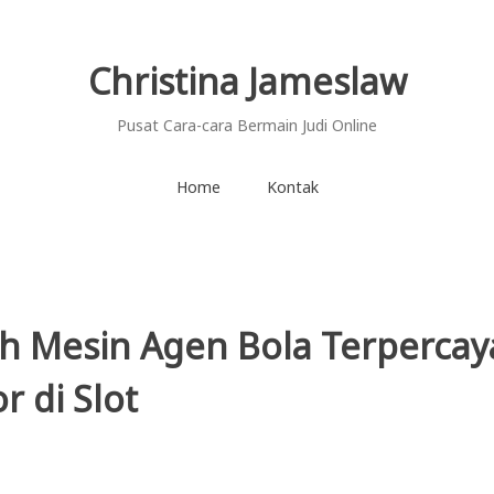
Christina Jameslaw
Pusat Cara-cara Bermain Judi Online
Home
Kontak
ih Mesin Agen Bola Terpercay
r di Slot