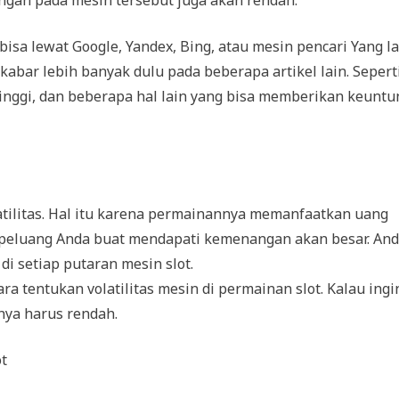
bisa lewat Google, Yandex, Bing, atau mesin pencari Yang la
bar lebih banyak dulu pada beberapa artikel lain. Sepert
tinggi, dan beberapa hal lain yang bisa memberikan keunt
olatilitas. Hal itu karena permainannya memanfaatkan uang
ah, peluang Anda buat mendapati kemenangan akan besar. An
di setiap putaran mesin slot.
a tentukan volatilitas mesin di permainan slot. Kalau ingi
 nya harus rendah.
t