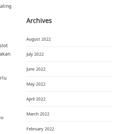
aling
Archives
August 2022
slot
 akan
July 2022
June 2022
rlu
May 2022
April 2022
March 2022
au
February 2022