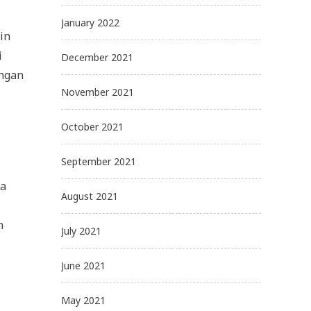
January 2022
in
i
December 2021
ungan
November 2021
October 2021
September 2021
da
August 2021
n
July 2021
June 2021
May 2021