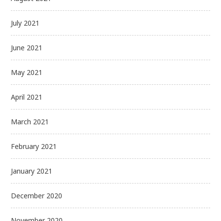
July 2021
June 2021
May 2021
April 2021
March 2021
February 2021
January 2021
December 2020
November 2020