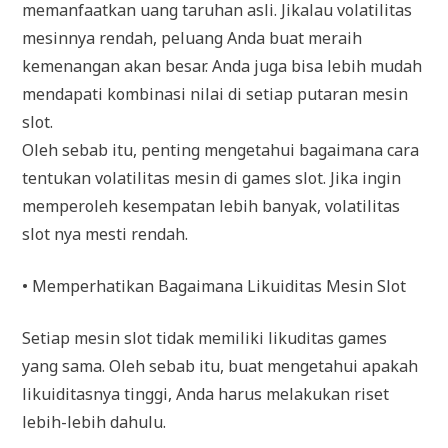
memanfaatkan uang taruhan asli. Jikalau volatilitas
mesinnya rendah, peluang Anda buat meraih
kemenangan akan besar. Anda juga bisa lebih mudah
mendapati kombinasi nilai di setiap putaran mesin
slot.
Oleh sebab itu, penting mengetahui bagaimana cara
tentukan volatilitas mesin di games slot. Jika ingin
memperoleh kesempatan lebih banyak, volatilitas
slot nya mesti rendah.
• Memperhatikan Bagaimana Likuiditas Mesin Slot
Setiap mesin slot tidak memiliki likuditas games
yang sama. Oleh sebab itu, buat mengetahui apakah
likuiditasnya tinggi, Anda harus melakukan riset
lebih-lebih dahulu.