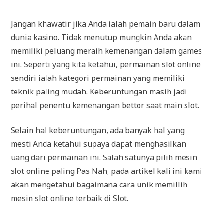
Jangan khawatir jika Anda ialah pemain baru dalam
dunia kasino. Tidak menutup mungkin Anda akan
memiliki peluang meraih kemenangan dalam games
ini. Seperti yang kita ketahui, permainan slot online
sendiri ialah kategori permainan yang memiliki
teknik paling mudah. Keberuntungan masih jadi
perihal penentu kemenangan bettor saat main slot.
Selain hal keberuntungan, ada banyak hal yang
mesti Anda ketahui supaya dapat menghasilkan
uang dari permainan ini. Salah satunya pilih mesin
slot online paling Pas Nah, pada artikel kali ini kami
akan mengetahui bagaimana cara unik memillih
mesin slot online terbaik di Slot.