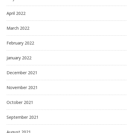
April 2022
March 2022
February 2022
January 2022
December 2021
November 2021
October 2021
September 2021
August 2021