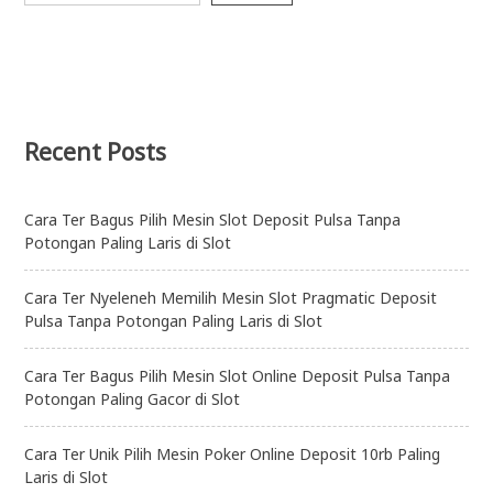
Recent Posts
Cara Ter Bagus Pilih Mesin Slot Deposit Pulsa Tanpa
Potongan Paling Laris di Slot
Cara Ter Nyeleneh Memilih Mesin Slot Pragmatic Deposit
Pulsa Tanpa Potongan Paling Laris di Slot
Cara Ter Bagus Pilih Mesin Slot Online Deposit Pulsa Tanpa
Potongan Paling Gacor di Slot
Cara Ter Unik Pilih Mesin Poker Online Deposit 10rb Paling
Laris di Slot