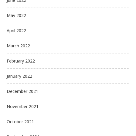
June 2022
May 2022
April 2022
March 2022
February 2022
January 2022
December 2021
November 2021
October 2021