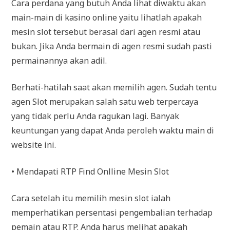
Cara perdana yang butuh Anda lihat diwaktu akan
main-main di kasino online yaitu lihatlah apakah
mesin slot tersebut berasal dari agen resmi atau
bukan. Jika Anda bermain di agen resmi sudah pasti
permainannya akan adil.
Berhati-hatilah saat akan memilih agen. Sudah tentu
agen Slot merupakan salah satu web terpercaya
yang tidak perlu Anda ragukan lagi. Banyak
keuntungan yang dapat Anda peroleh waktu main di
website ini.
• Mendapati RTP Find Onlline Mesin Slot
Cara setelah itu memilih mesin slot ialah
memperhatikan persentasi pengembalian terhadap
pemain atau RTP. Anda harus melihat apakah