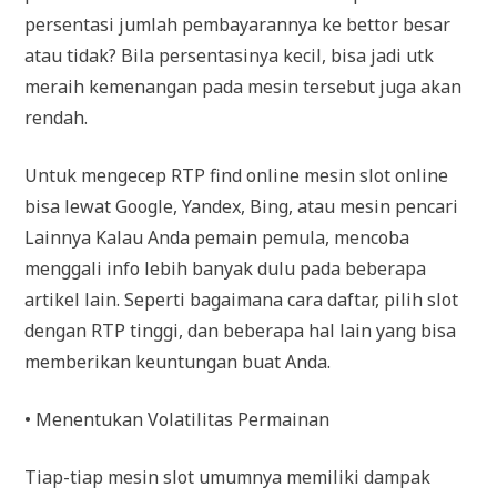
persentasi jumlah pembayarannya ke bettor besar
atau tidak? Bila persentasinya kecil, bisa jadi utk
meraih kemenangan pada mesin tersebut juga akan
rendah.
Untuk mengecep RTP find online mesin slot online
bisa lewat Google, Yandex, Bing, atau mesin pencari
Lainnya Kalau Anda pemain pemula, mencoba
menggali info lebih banyak dulu pada beberapa
artikel lain. Seperti bagaimana cara daftar, pilih slot
dengan RTP tinggi, dan beberapa hal lain yang bisa
memberikan keuntungan buat Anda.
• Menentukan Volatilitas Permainan
Tiap-tiap mesin slot umumnya memiliki dampak