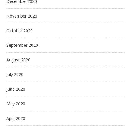
December 2020
November 2020
October 2020
September 2020
August 2020
July 2020
June 2020
May 2020
April 2020