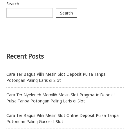
Search
Search
Recent Posts
Cara Ter Bagus Pilih Mesin Slot Deposit Pulsa Tanpa
Potongan Paling Laris di Slot
Cara Ter Nyeleneh Memilih Mesin Slot Pragmatic Deposit
Pulsa Tanpa Potongan Paling Laris di Slot
Cara Ter Bagus Pilih Mesin Slot Online Deposit Pulsa Tanpa
Potongan Paling Gacor di Slot