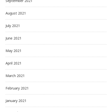
September 2021
August 2021
July 2021
June 2021
May 2021
April 2021
March 2021
February 2021
January 2021