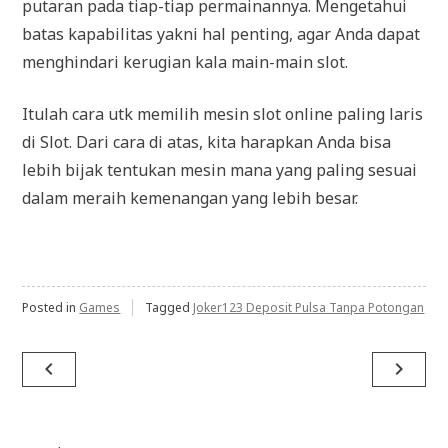
putaran pada tiap-tiap permainannya. Mengetahui
batas kapabilitas yakni hal penting, agar Anda dapat
menghindari kerugian kala main-main slot.
Itulah cara utk memilih mesin slot online paling laris
di Slot. Dari cara di atas, kita harapkan Anda bisa
lebih bijak tentukan mesin mana yang paling sesuai
dalam meraih kemenangan yang lebih besar.
Posted in
Games
Tagged
Joker123 Deposit Pulsa Tanpa Potongan
Post
navigate_before
navigate_next
navigation