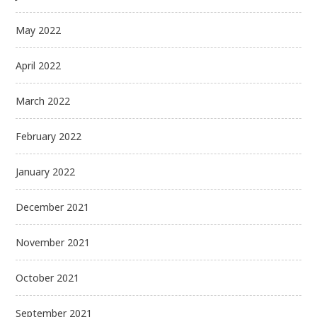
May 2022
April 2022
March 2022
February 2022
January 2022
December 2021
November 2021
October 2021
September 2021