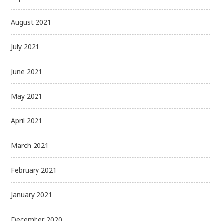
August 2021
July 2021
June 2021
May 2021
April 2021
March 2021
February 2021
January 2021
December 2020