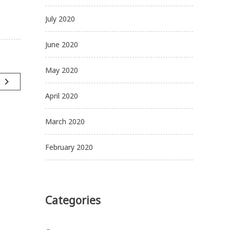
July 2020
June 2020
May 2020
navigate_next
t
April 2020
March 2020
February 2020
Categories