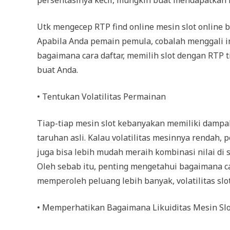
Utk mengecep RTP find online mesin slot online b
Apabila Anda pemain pemula, cobalah menggali in
bagaimana cara daftar, memilih slot dengan RTP 
buat Anda.
• Tentukan Volatilitas Permainan
Tiap-tiap mesin slot kebanyakan memiliki dampa
taruhan asli. Kalau volatilitas mesinnya rendah
juga bisa lebih mudah meraih kombinasi nilai di s
Oleh sebab itu, penting mengetahui bagaimana car
memperoleh peluang lebih banyak, volatilitas slo
• Memperhatikan Bagaimana Likuiditas Mesin Slo