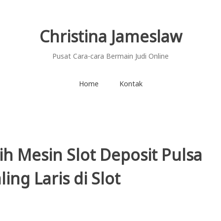
Christina Jameslaw
Pusat Cara-cara Bermain Judi Online
Home
Kontak
ih Mesin Slot Deposit Pulsa
ng Laris di Slot