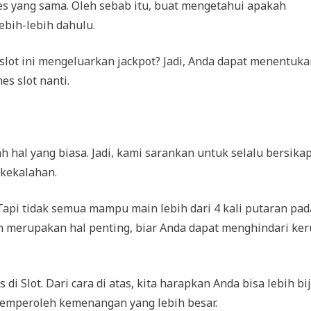
mes yang sama. Oleh sebab itu, buat mengetahui apakah
lebih-lebih dahulu.
lot ini mengeluarkan jackpot? Jadi, Anda dapat menentuka
es slot nanti.
 hal yang biasa. Jadi, kami sarankan untuk selalu bersika
 kekalahan.
 Tapi tidak semua mampu main lebih dari 4 kali putaran pad
 merupakan hal penting, biar Anda dapat menghindari ker
s di Slot. Dari cara di atas, kita harapkan Anda bisa lebih bi
memperoleh kemenangan yang lebih besar.