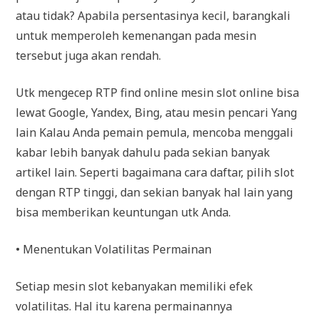
atau tidak? Apabila persentasinya kecil, barangkali
untuk memperoleh kemenangan pada mesin
tersebut juga akan rendah.
Utk mengecep RTP find online mesin slot online bisa
lewat Google, Yandex, Bing, atau mesin pencari Yang
lain Kalau Anda pemain pemula, mencoba menggali
kabar lebih banyak dahulu pada sekian banyak
artikel lain. Seperti bagaimana cara daftar, pilih slot
dengan RTP tinggi, dan sekian banyak hal lain yang
bisa memberikan keuntungan utk Anda.
• Menentukan Volatilitas Permainan
Setiap mesin slot kebanyakan memiliki efek
volatilitas. Hal itu karena permainannya