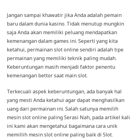
Jangan sampai khawatir jika Anda adalah pemain
baru dalam dunia kasino. Tidak menutup mungkin
saja Anda akan memiliki peluang mendapatkan
kemenangan dalam games ini. Seperti yang kita
ketahui, permainan slot online sendiri adalah tipe
permainan yang memiliki teknik paling mudah.
Keberuntungan masih menjadi faktor penentu
kemenangan bettor saat main slot.
Terkecuali aspek keberuntungan, ada banyak hal
yang mesti Anda ketahui agar dapat menghasilkan
uang dari permainan ini. Salah satunya memilih
mesin slot online paling Serasi Nah, pada artikel kali
ini kami akan mengetahui bagaimana cara unik
memillih mesin slot online paling baik di Slot.