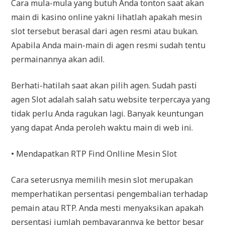
Cara mula-mula yang butuh Anda tonton saat akan
main di kasino online yakni lihatlah apakah mesin
slot tersebut berasal dari agen resmi atau bukan.
Apabila Anda main-main di agen resmi sudah tentu
permainannya akan adil.
Berhati-hatilah saat akan pilih agen. Sudah pasti
agen Slot adalah salah satu website terpercaya yang
tidak perlu Anda ragukan lagi. Banyak keuntungan
yang dapat Anda peroleh waktu main di web ini.
• Mendapatkan RTP Find Onlline Mesin Slot
Cara seterusnya memilih mesin slot merupakan
memperhatikan persentasi pengembalian terhadap
pemain atau RTP. Anda mesti menyaksikan apakah
persentasi jumlah pembayarannya ke bettor besar