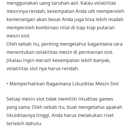
menggunakan uang taruhan asli. Kalau volatilitas
mesinnya rendah, kesempatan Anda utk memperoleh
kemenangan akan besar. Anda juga bisa lebih mudah
memperoleh kombinasi nilai di tiap-tiap putaran
mesin slot.
Oleh sebab itu, penting mengetahui bagaimana cara
menentukan volatilitas mesin di permainan slot.
Jikalau ingin meraih kesempatan lebih banyak,
volatilitas slot nya harus rendah.
• Memperhatikan Bagaimana Likuiditas Mesin Slot
Setiap mesin slot tidak memiliki likuditas games
yang sama. Oleh sebab itu, buat mengetahui apakah
likuiditasnya tinggi, Anda harus melakukan riset
terlebih dahulu.