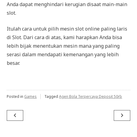
Anda dapat menghindari kerugian disaat main-main
slot.
Itulah cara untuk pilih mesin slot online paling laris
di Slot. Dari cara di atas, kami harapkan Anda bisa
lebih bijak menentukan mesin mana yang paling
serasi dalam mendapati kemenangan yang lebih
besar.
Posted in
Games
Tagged
Agen Bola Terpercaya Deposit 50rb
Post
navigate_before
navigate_next
navigation