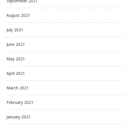
September 2021
August 2021
July 2021
June 2021
May 2021
April 2021
March 2021
February 2021
January 2021