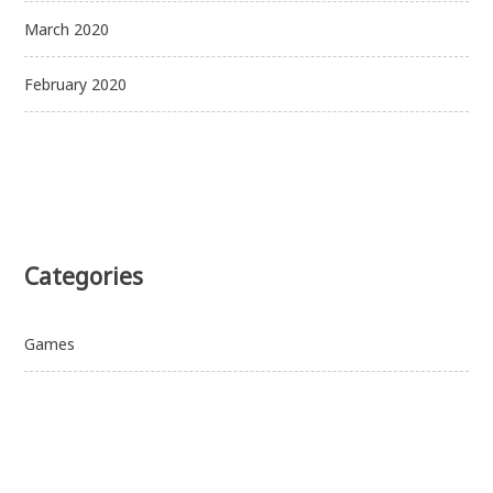
March 2020
February 2020
Categories
Games