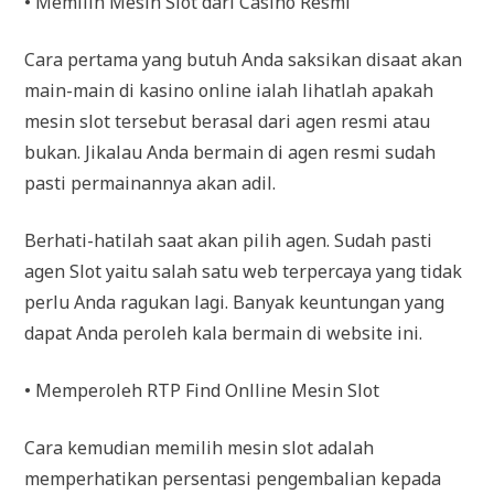
• Memilih Mesin Slot dari Casino Resmi
Cara pertama yang butuh Anda saksikan disaat akan
main-main di kasino online ialah lihatlah apakah
mesin slot tersebut berasal dari agen resmi atau
bukan. Jikalau Anda bermain di agen resmi sudah
pasti permainannya akan adil.
Berhati-hatilah saat akan pilih agen. Sudah pasti
agen Slot yaitu salah satu web terpercaya yang tidak
perlu Anda ragukan lagi. Banyak keuntungan yang
dapat Anda peroleh kala bermain di website ini.
• Memperoleh RTP Find Onlline Mesin Slot
Cara kemudian memilih mesin slot adalah
memperhatikan persentasi pengembalian kepada