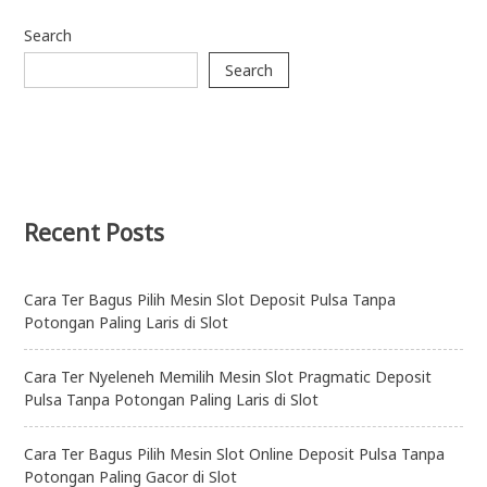
Search
Search
Recent Posts
Cara Ter Bagus Pilih Mesin Slot Deposit Pulsa Tanpa
Potongan Paling Laris di Slot
Cara Ter Nyeleneh Memilih Mesin Slot Pragmatic Deposit
Pulsa Tanpa Potongan Paling Laris di Slot
Cara Ter Bagus Pilih Mesin Slot Online Deposit Pulsa Tanpa
Potongan Paling Gacor di Slot