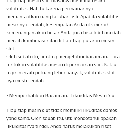
Tiap-tiap mesin slot biasanya memiliki resiko
volatilitas. Hal itu karena permainannya
memanfaatkan uang taruhan asli. Apabila volatilitas
mesinnya rendah, kesempatan Anda utk meraih
kemenangan akan besar. Anda juga bisa lebih mudah
meraih kombinasi nilai di tiap-tiap putaran mesin
slot.
Oleh sebab itu, penting mengetahui bagaimana cara
tentukan volatilitas mesin di permainan slot. Kalau
ingin meraih peluang lebih banyak, volatilitas slot
nya mesti rendah.
• Memperhatikan Bagaimana Likuiditas Mesin Slot
Tiap-tiap mesin slot tidak memiliki likuditas games
yang sama. Oleh sebab itu, utk mengetahui apakah
likuiditasnya tinggi, Anda harus melakukan riset