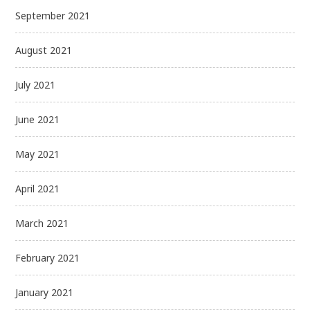
September 2021
August 2021
July 2021
June 2021
May 2021
April 2021
March 2021
February 2021
January 2021