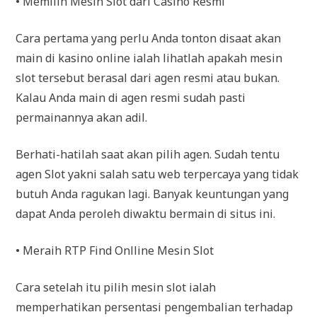
• Memilih Mesin Slot dari Casino Resmi
Cara pertama yang perlu Anda tonton disaat akan
main di kasino online ialah lihatlah apakah mesin
slot tersebut berasal dari agen resmi atau bukan.
Kalau Anda main di agen resmi sudah pasti
permainannya akan adil.
Berhati-hatilah saat akan pilih agen. Sudah tentu
agen Slot yakni salah satu web terpercaya yang tidak
butuh Anda ragukan lagi. Banyak keuntungan yang
dapat Anda peroleh diwaktu bermain di situs ini.
• Meraih RTP Find Onlline Mesin Slot
Cara setelah itu pilih mesin slot ialah
memperhatikan persentasi pengembalian terhadap