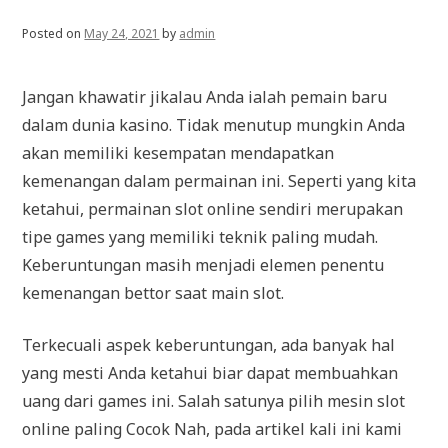
Posted on
May 24, 2021
by
admin
Jangan khawatir jikalau Anda ialah pemain baru
dalam dunia kasino. Tidak menutup mungkin Anda
akan memiliki kesempatan mendapatkan
kemenangan dalam permainan ini. Seperti yang kita
ketahui, permainan slot online sendiri merupakan
tipe games yang memiliki teknik paling mudah.
Keberuntungan masih menjadi elemen penentu
kemenangan bettor saat main slot.
Terkecuali aspek keberuntungan, ada banyak hal
yang mesti Anda ketahui biar dapat membuahkan
uang dari games ini. Salah satunya pilih mesin slot
online paling Cocok Nah, pada artikel kali ini kami