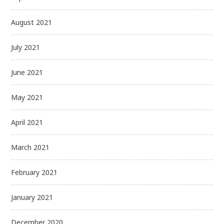
August 2021
July 2021
June 2021
May 2021
April 2021
March 2021
February 2021
January 2021
December 2020