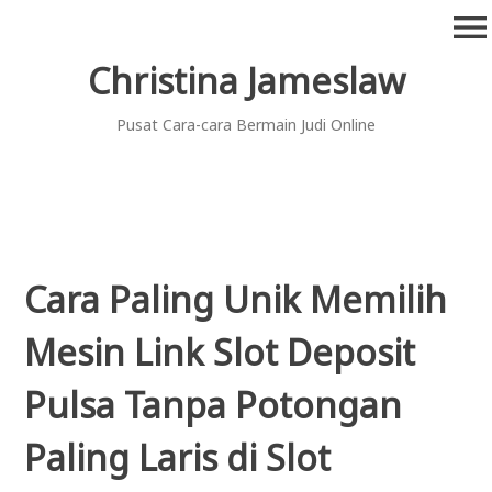
Skip
menu
to
content
Christina Jameslaw
Pusat Cara-cara Bermain Judi Online
Cara Paling Unik Memilih
Mesin Link Slot Deposit
Pulsa Tanpa Potongan
Paling Laris di Slot