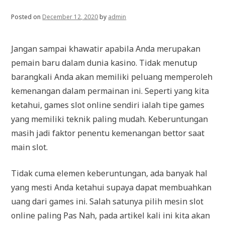
Posted on
December 12, 2020
by
admin
Jangan sampai khawatir apabila Anda merupakan
pemain baru dalam dunia kasino. Tidak menutup
barangkali Anda akan memiliki peluang memperoleh
kemenangan dalam permainan ini. Seperti yang kita
ketahui, games slot online sendiri ialah tipe games
yang memiliki teknik paling mudah. Keberuntungan
masih jadi faktor penentu kemenangan bettor saat
main slot.
Tidak cuma elemen keberuntungan, ada banyak hal
yang mesti Anda ketahui supaya dapat membuahkan
uang dari games ini. Salah satunya pilih mesin slot
online paling Pas Nah, pada artikel kali ini kita akan