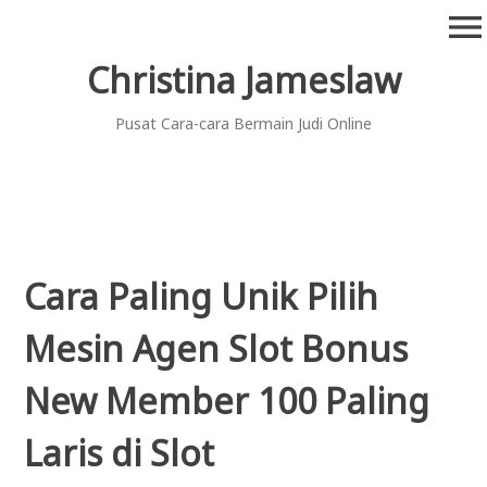
Skip
menu
to
content
Christina Jameslaw
Pusat Cara-cara Bermain Judi Online
Cara Paling Unik Pilih
Mesin Agen Slot Bonus
New Member 100 Paling
Laris di Slot