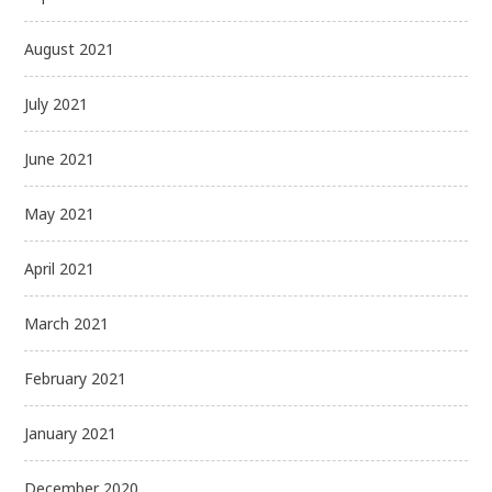
August 2021
July 2021
June 2021
May 2021
April 2021
March 2021
February 2021
January 2021
December 2020