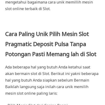
mengetahui bagaimana cara unik memillih mesin
slot online terbaik di Slot.
Cara Paling Unik Pilih Mesin Slot
Pragmatic Deposit Pulsa Tanpa
Potongan Pasti Memang lah di Slot
Ada beberapa hal yang butuh Anda ketahui saat
akan bermain slot di Slot. Berikut ini yakni beberapa
hal yang butuh Anda siapkan sebelum Bermain
Baiklah langsung saja inilah cara unik memilih
mesin slot online paling laris: