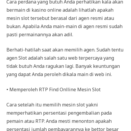
Cara perdana yang butuh Anda perhatikan kala akan
bermain di kasino online adalah lihatlah apakah
mesin slot tersebut berasal dari agen resmi atau
bukan. Apabila Anda main-main di agen resmi sudah
pasti permainannya akan adil.
Berhati-hatilah saat akan memilih agen. Sudah tentu
agen Slot adalah salah satu web terpercaya yang
tidak butuh Anda ragukan lagi. Banyak keuntungan
yang dapat Anda peroleh dikala main di web ini.
• Memperoleh RTP Find Onlline Mesin Slot
Cara setelah itu memilih mesin slot yakni
memperhatikan persentasi pengembalian pada
pemain atau RTP. Anda mesti menonton apakah
persentasi jumlah pembayarannya ke bettor besar