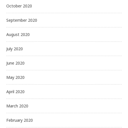
October 2020
September 2020
August 2020
July 2020
June 2020
May 2020
April 2020
March 2020
February 2020