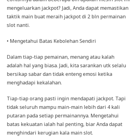
mengeluarkan jackpot? Jadi, Anda dapat memastikan
taktik main buat meraih jackpot di 2 bln permainan
slot nanti.
• Mengetahui Batas Kebolehan Sendiri
Dalam tiap-tiap pemainan, menang atau kalah
adalah hal yang biasa. Jadi, kita sarankan utk selalu
bersikap sabar dan tidak enteng emosi ketika
menghadapi kekalahan.
Tiap-tiap orang pasti ingin mendapati jackpot. Tapi
tidak seluruh mampu main-main lebih dari 4 kali
putaran pada setiap permainannya. Mengetahui
batas kekuatan ialah hal penting, biar Anda dapat
menghindari kerugian kala main slot.