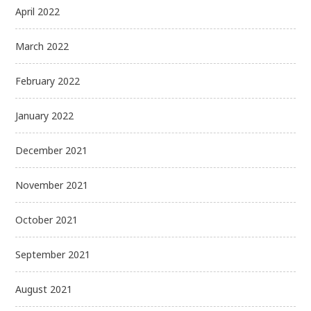
April 2022
March 2022
February 2022
January 2022
December 2021
November 2021
October 2021
September 2021
August 2021