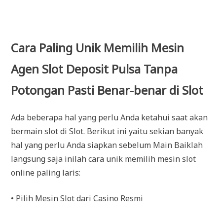
Cara Paling Unik Memilih Mesin
Agen Slot Deposit Pulsa Tanpa
Potongan Pasti Benar-benar di Slot
Ada beberapa hal yang perlu Anda ketahui saat akan
bermain slot di Slot. Berikut ini yaitu sekian banyak
hal yang perlu Anda siapkan sebelum Main Baiklah
langsung saja inilah cara unik memilih mesin slot
online paling laris:
• Pilih Mesin Slot dari Casino Resmi