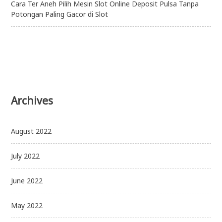
Cara Ter Aneh Pilih Mesin Slot Online Deposit Pulsa Tanpa
Potongan Paling Gacor di Slot
Archives
August 2022
July 2022
June 2022
May 2022