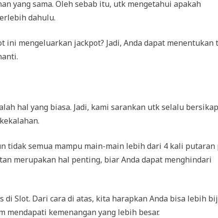
inan yang sama. Oleh sebab itu, utk mengetahui apakah
terlebih dahulu.
 ini mengeluarkan jackpot? Jadi, Anda dapat menentukan t
anti.
ah hal yang biasa. Jadi, kami sarankan utk selalu bersika
kekalahan.
un tidak semua mampu main-main lebih dari 4 kali putaran
tan merupakan hal penting, biar Anda dapat menghindari
s di Slot. Dari cara di atas, kita harapkan Anda bisa lebih bi
m mendapati kemenangan yang lebih besar.