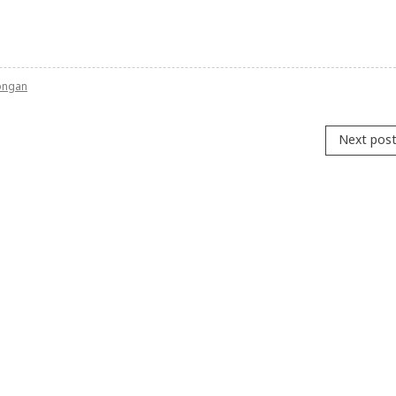
ongan
Next pos