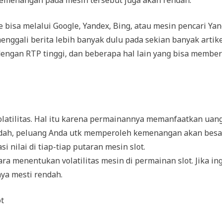
 bisa melalui Google, Yandex, Bing, atau mesin pencari Ya
ggali berita lebih banyak dulu pada sekian banyak artike
t dengan RTP tinggi, dan beberapa hal lain yang bisa membe
volatilitas. Hal itu karena permainannya memanfaatkan uan
endah, peluang Anda utk memperoleh kemenangan akan besar
nilai di tiap-tiap putaran mesin slot.
a menentukan volatilitas mesin di permainan slot. Jika in
nya mesti rendah.
t