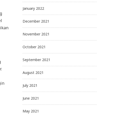
January 2022
ng
l
December 2021
rikan
November 2021
October 2021
September 2021
g
.
August 2021
gin
July 2021
June 2021
May 2021