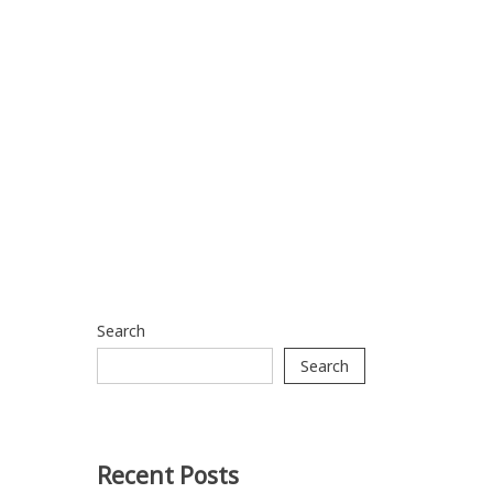
Search
Search
Recent Posts