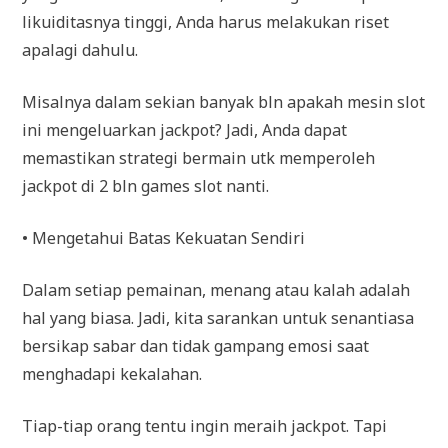
likuiditasnya tinggi, Anda harus melakukan riset
apalagi dahulu.
Misalnya dalam sekian banyak bln apakah mesin slot
ini mengeluarkan jackpot? Jadi, Anda dapat
memastikan strategi bermain utk memperoleh
jackpot di 2 bln games slot nanti.
• Mengetahui Batas Kekuatan Sendiri
Dalam setiap pemainan, menang atau kalah adalah
hal yang biasa. Jadi, kita sarankan untuk senantiasa
bersikap sabar dan tidak gampang emosi saat
menghadapi kekalahan.
Tiap-tiap orang tentu ingin meraih jackpot. Tapi