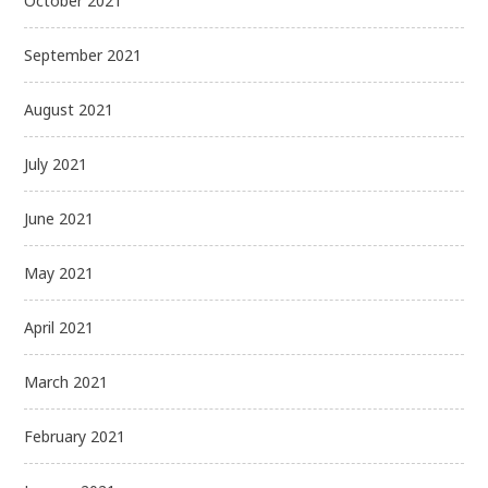
October 2021
September 2021
August 2021
July 2021
June 2021
May 2021
April 2021
March 2021
February 2021