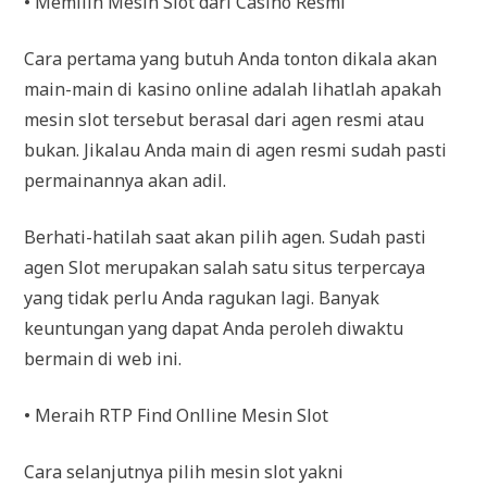
• Memilih Mesin Slot dari Casino Resmi
Cara pertama yang butuh Anda tonton dikala akan
main-main di kasino online adalah lihatlah apakah
mesin slot tersebut berasal dari agen resmi atau
bukan. Jikalau Anda main di agen resmi sudah pasti
permainannya akan adil.
Berhati-hatilah saat akan pilih agen. Sudah pasti
agen Slot merupakan salah satu situs terpercaya
yang tidak perlu Anda ragukan lagi. Banyak
keuntungan yang dapat Anda peroleh diwaktu
bermain di web ini.
• Meraih RTP Find Onlline Mesin Slot
Cara selanjutnya pilih mesin slot yakni