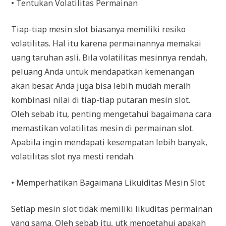
• Tentukan Volatilitas Permainan
Tiap-tiap mesin slot biasanya memiliki resiko
volatilitas. Hal itu karena permainannya memakai
uang taruhan asli. Bila volatilitas mesinnya rendah,
peluang Anda untuk mendapatkan kemenangan
akan besar. Anda juga bisa lebih mudah meraih
kombinasi nilai di tiap-tiap putaran mesin slot.
Oleh sebab itu, penting mengetahui bagaimana cara
memastikan volatilitas mesin di permainan slot.
Apabila ingin mendapati kesempatan lebih banyak,
volatilitas slot nya mesti rendah.
• Memperhatikan Bagaimana Likuiditas Mesin Slot
Setiap mesin slot tidak memiliki likuditas permainan
yang sama. Oleh sebab itu, utk mengetahui apakah