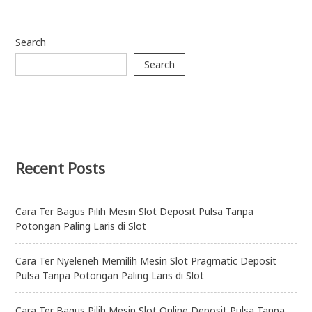
Search
Search
Recent Posts
Cara Ter Bagus Pilih Mesin Slot Deposit Pulsa Tanpa
Potongan Paling Laris di Slot
Cara Ter Nyeleneh Memilih Mesin Slot Pragmatic Deposit
Pulsa Tanpa Potongan Paling Laris di Slot
Cara Ter Bagus Pilih Mesin Slot Online Deposit Pulsa Tanpa