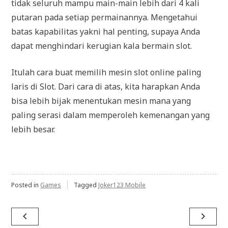
tidak seluruh mampu main-main lebih dari 4 kali
putaran pada setiap permainannya. Mengetahui
batas kapabilitas yakni hal penting, supaya Anda
dapat menghindari kerugian kala bermain slot.
Itulah cara buat memilih mesin slot online paling
laris di Slot. Dari cara di atas, kita harapkan Anda
bisa lebih bijak menentukan mesin mana yang
paling serasi dalam memperoleh kemenangan yang
lebih besar.
Posted in
Games
Tagged
Joker123 Mobile
Post
navigate_before
navigate_next
navigation