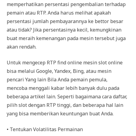
memperhatikan persentasi pengembalian terhadap
pemain atau RTP. Anda harus melihat apakah
persentasi jumlah pembayarannya ke bettor besar
atau tidak? Jika persentasinya kecil, kemungkinan
buat meraih kemenangan pada mesin tersebut juga
akan rendah.
Untuk mengecep RTP find online mesin slot online
bisa melalui Google, Yandex, Bing, atau mesin
pencari Yang lain Bila Anda pemain pemula,
mencoba menggali kabar lebih banyak dulu pada
beberapa artikel lain. Seperti bagaimana cara daftar,
pilih slot dengan RTP tinggi, dan beberapa hal lain
yang bisa memberikan keuntungan buat Anda.
• Tentukan Volatilitas Permainan