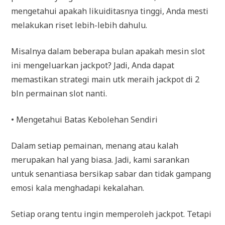
mengetahui apakah likuiditasnya tinggi, Anda mesti
melakukan riset lebih-lebih dahulu.
Misalnya dalam beberapa bulan apakah mesin slot
ini mengeluarkan jackpot? Jadi, Anda dapat
memastikan strategi main utk meraih jackpot di 2
bln permainan slot nanti.
• Mengetahui Batas Kebolehan Sendiri
Dalam setiap pemainan, menang atau kalah
merupakan hal yang biasa. Jadi, kami sarankan
untuk senantiasa bersikap sabar dan tidak gampang
emosi kala menghadapi kekalahan.
Setiap orang tentu ingin memperoleh jackpot. Tetapi