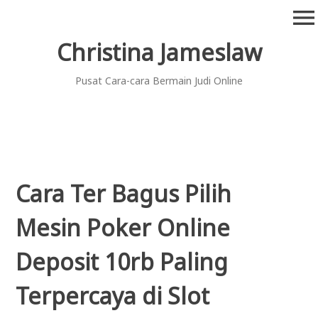
Skip
menu
to
content
Christina Jameslaw
Pusat Cara-cara Bermain Judi Online
Cara Ter Bagus Pilih
Mesin Poker Online
Deposit 10rb Paling
Terpercaya di Slot