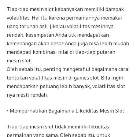
Tiap-tiap mesin slot kebanyakan memiliki dampak
volatilitas. Hal itu karena permainannya memakai
uang taruhan asli. Jikalau volatilitas mesinnya
rendah, kesempatan Anda utk mendapatkan
kemenangan akan besar. Anda juga bisa lebih mudah
mendapati kombinasi nilai di tiap-tiap putaran
mesin slot.
Oleh sebab itu, penting mengetahui bagaimana cara
tentukan volatilitas mesin di games slot. Bila ingin
mendapatkan peluang lebih banyak, volatilitas slot
nya mesti rendah.
• Memperhatikan Bagaimana Likuiditas Mesin Slot
Tiap-tiap mesin slot tidak memiliki likuditas
permainan yang sama. Oleh sebab itu, untuk