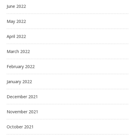
June 2022
May 2022
April 2022
March 2022
February 2022
January 2022
December 2021
November 2021
October 2021