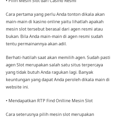
• Pilih Mesin Slot dari Casino Resmi
Cara pertama yang perlu Anda tonton dikala akan
main-main di kasino online yaitu lihatlah apakah
mesin slot tersebut berasal dari agen resmi atau
bukan. Bila Anda main-main di agen resmi sudah
tentu permainannya akan adil.
Berhati-hatilah saat akan memilih agen. Sudah pasti
agen Slot merupakan salah satu situs terpercaya
yang tidak butuh Anda ragukan lagi. Banyak
keuntungan yang dapat Anda peroleh dikala main di
website ini.
• Mendapatkan RTP Find Onlline Mesin Slot
Cara seterusnya pilih mesin slot merupakan