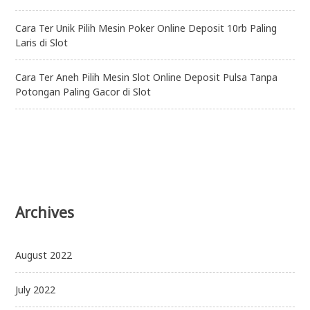
Cara Ter Unik Pilih Mesin Poker Online Deposit 10rb Paling
Laris di Slot
Cara Ter Aneh Pilih Mesin Slot Online Deposit Pulsa Tanpa
Potongan Paling Gacor di Slot
Archives
August 2022
July 2022