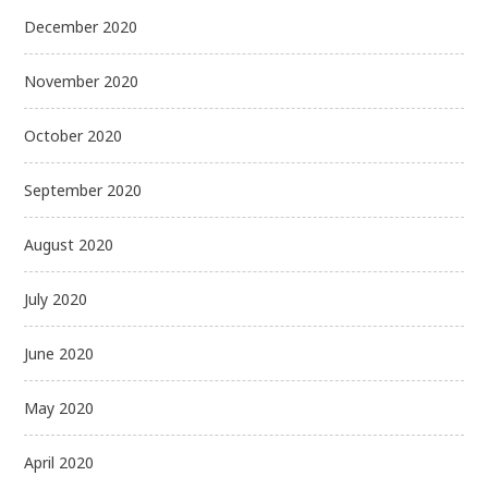
December 2020
November 2020
October 2020
September 2020
August 2020
July 2020
June 2020
May 2020
April 2020