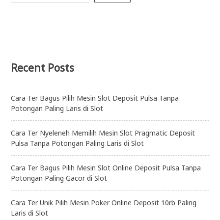
Recent Posts
Cara Ter Bagus Pilih Mesin Slot Deposit Pulsa Tanpa
Potongan Paling Laris di Slot
Cara Ter Nyeleneh Memilih Mesin Slot Pragmatic Deposit
Pulsa Tanpa Potongan Paling Laris di Slot
Cara Ter Bagus Pilih Mesin Slot Online Deposit Pulsa Tanpa
Potongan Paling Gacor di Slot
Cara Ter Unik Pilih Mesin Poker Online Deposit 10rb Paling
Laris di Slot