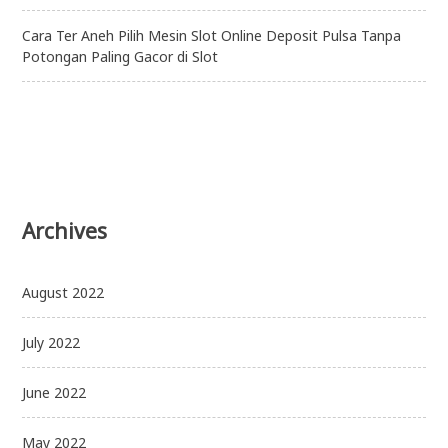
Cara Ter Aneh Pilih Mesin Slot Online Deposit Pulsa Tanpa
Potongan Paling Gacor di Slot
Archives
August 2022
July 2022
June 2022
May 2022