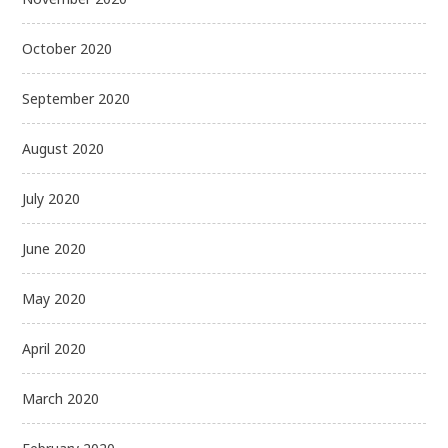
October 2020
September 2020
August 2020
July 2020
June 2020
May 2020
April 2020
March 2020