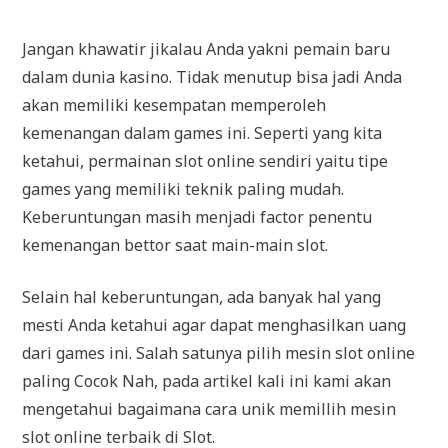
Jangan khawatir jikalau Anda yakni pemain baru
dalam dunia kasino. Tidak menutup bisa jadi Anda
akan memiliki kesempatan memperoleh
kemenangan dalam games ini. Seperti yang kita
ketahui, permainan slot online sendiri yaitu tipe
games yang memiliki teknik paling mudah.
Keberuntungan masih menjadi factor penentu
kemenangan bettor saat main-main slot.
Selain hal keberuntungan, ada banyak hal yang
mesti Anda ketahui agar dapat menghasilkan uang
dari games ini. Salah satunya pilih mesin slot online
paling Cocok Nah, pada artikel kali ini kami akan
mengetahui bagaimana cara unik memillih mesin
slot online terbaik di Slot.