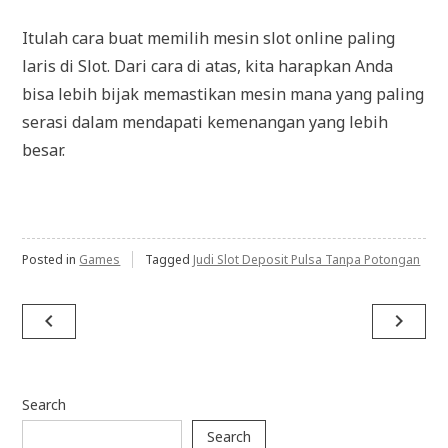
Itulah cara buat memilih mesin slot online paling
laris di Slot. Dari cara di atas, kita harapkan Anda
bisa lebih bijak memastikan mesin mana yang paling
serasi dalam mendapati kemenangan yang lebih
besar.
Posted in
Games
Tagged
Judi Slot Deposit Pulsa Tanpa Potongan
Post
navigate_before
navigate_next
navigation
Search
Search