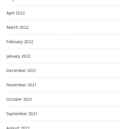
April 2022
March 2022
February 2022
January 2022
December 2021
November 2021
October 2021
September 2021
August 2021