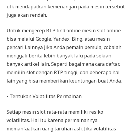
utk mendapatkan kemenangan pada mesin tersebut
juga akan rendah.
Untuk mengecep RTP find online mesin slot online
bisa melalui Google, Yandex, Bing, atau mesin
pencari Lainnya Jika Anda pemain pemula, cobalah
menggali berita lebih banyak lalu pada sekian
banyak artikel lain. Seperti bagaimana cara daftar,
memilih slot dengan RTP tinggi, dan beberapa hal
lain yang bisa memberikan keuntungan buat Anda.
• Tentukan Volatilitas Permainan
Setiap mesin slot rata-rata memiliki resiko
volatilitas. Hal itu karena permainannya
memanfaatkan uang taruhan asli. Jika volatilitas