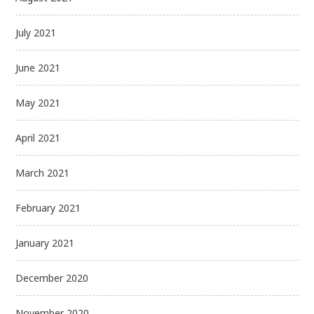
July 2021
June 2021
May 2021
April 2021
March 2021
February 2021
January 2021
December 2020
November 2020