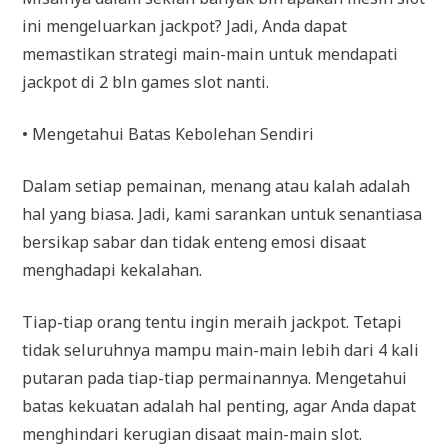
ini mengeluarkan jackpot? Jadi, Anda dapat
memastikan strategi main-main untuk mendapati
jackpot di 2 bln games slot nanti.
• Mengetahui Batas Kebolehan Sendiri
Dalam setiap pemainan, menang atau kalah adalah
hal yang biasa. Jadi, kami sarankan untuk senantiasa
bersikap sabar dan tidak enteng emosi disaat
menghadapi kekalahan.
Tiap-tiap orang tentu ingin meraih jackpot. Tetapi
tidak seluruhnya mampu main-main lebih dari 4 kali
putaran pada tiap-tiap permainannya. Mengetahui
batas kekuatan adalah hal penting, agar Anda dapat
menghindari kerugian disaat main-main slot.