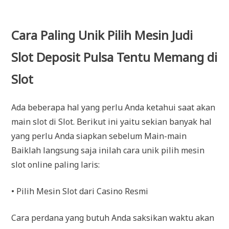
Cara Paling Unik Pilih Mesin Judi
Slot Deposit Pulsa Tentu Memang di
Slot
Ada beberapa hal yang perlu Anda ketahui saat akan
main slot di Slot. Berikut ini yaitu sekian banyak hal
yang perlu Anda siapkan sebelum Main-main
Baiklah langsung saja inilah cara unik pilih mesin
slot online paling laris:
• Pilih Mesin Slot dari Casino Resmi
Cara perdana yang butuh Anda saksikan waktu akan