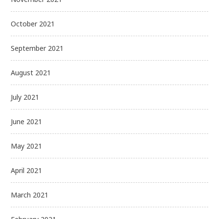
October 2021
September 2021
August 2021
July 2021
June 2021
May 2021
April 2021
March 2021