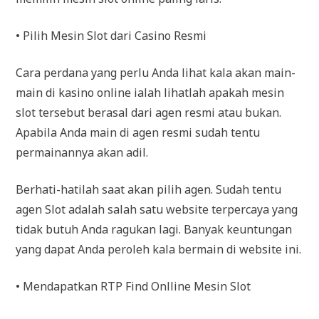
• Pilih Mesin Slot dari Casino Resmi
Cara perdana yang perlu Anda lihat kala akan main-
main di kasino online ialah lihatlah apakah mesin
slot tersebut berasal dari agen resmi atau bukan.
Apabila Anda main di agen resmi sudah tentu
permainannya akan adil.
Berhati-hatilah saat akan pilih agen. Sudah tentu
agen Slot adalah salah satu website terpercaya yang
tidak butuh Anda ragukan lagi. Banyak keuntungan
yang dapat Anda peroleh kala bermain di website ini.
• Mendapatkan RTP Find Onlline Mesin Slot