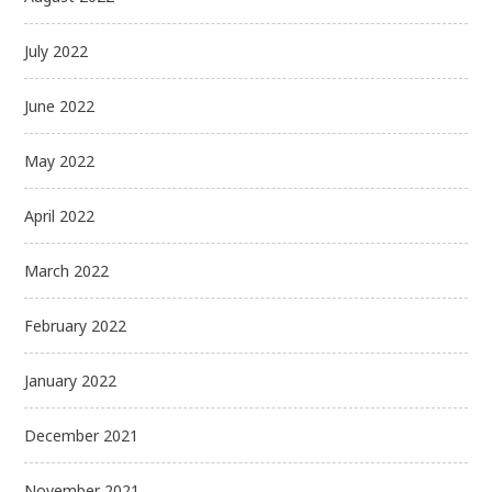
July 2022
June 2022
May 2022
April 2022
March 2022
February 2022
January 2022
December 2021
November 2021