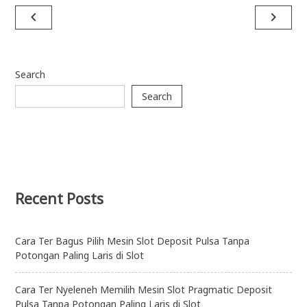
Post
navigate_before
navigate_next
navigation
Search
Search
Recent Posts
Cara Ter Bagus Pilih Mesin Slot Deposit Pulsa Tanpa
Potongan Paling Laris di Slot
Cara Ter Nyeleneh Memilih Mesin Slot Pragmatic Deposit
Pulsa Tanpa Potongan Paling Laris di Slot