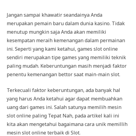
Jangan sampai khawatir seandainya Anda
merupakan pemain baru dalam dunia kasino. Tidak
menutup mungkin saja Anda akan memiliki
kesempatan meraih kemenangan dalam permainan
ini. Seperti yang kami ketahui, games slot online
sendiri merupakan tipe games yang memiliki teknik
paling mudah. Keberuntungan masih menjadi faktor
penentu kemenangan bettor saat main-main slot.
Terkecuali faktor keberuntungan, ada banyak hal
yang harus Anda ketahui agar dapat membuahkan
uang dari games ini. Salah satunya memilih mesin
slot online paling Tepat Nah, pada artikel kali ini
kita akan mengetahui bagaimana cara unik memillih
mesin slot online terbaik di Slot.