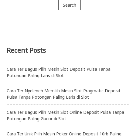
Search
Recent Posts
Cara Ter Bagus Pilih Mesin Slot Deposit Pulsa Tanpa
Potongan Paling Laris di Slot
Cara Ter Nyeleneh Memilih Mesin Slot Pragmatic Deposit
Pulsa Tanpa Potongan Paling Laris di Slot
Cara Ter Bagus Pilih Mesin Slot Online Deposit Pulsa Tanpa
Potongan Paling Gacor di Slot
Cara Ter Unik Pilih Mesin Poker Online Deposit 10rb Paling