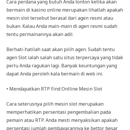
Cara perdana yang butuh Anda tonton ketika akan
bermain di kasino online merupakan lihatlah apakah
mesin slot tersebut berasal dari agen resmi atau
bukan. Kalau Anda main-main di agen resmi sudah
tentu permainannya akan adil.
Berhati-hatilah saat akan pilih agen. Sudah tentu
agen Slot ialah salah satu situs terpercaya yang tidak
perlu Anda ragukan lagi. Banyak keuntungan yang
dapat Anda peroleh kala bermain di web ini.
• Mendapatkan RTP Find Onlline Mesin Slot
Cara seterusnya pilih mesin slot merupakan
memperhatikan persentasi pengembalian pada
pemain atau RTP. Anda mesti menyaksikan apakah
persentasi jumlah pembayarannya ke bettor besar