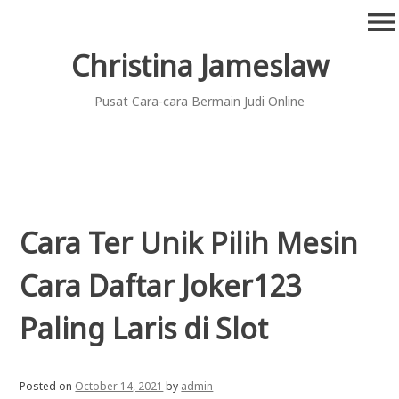
Skip
menu
to
content
Christina Jameslaw
Pusat Cara-cara Bermain Judi Online
Cara Ter Unik Pilih Mesin
Cara Daftar Joker123
Paling Laris di Slot
Posted on
October 14, 2021
by
admin