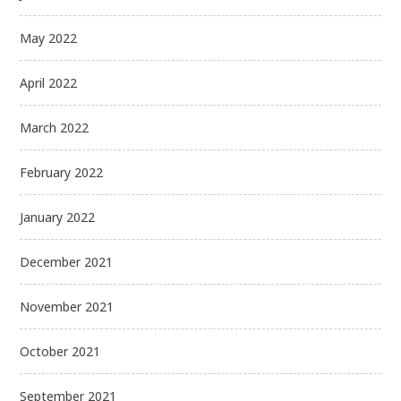
May 2022
April 2022
March 2022
February 2022
January 2022
December 2021
November 2021
October 2021
September 2021