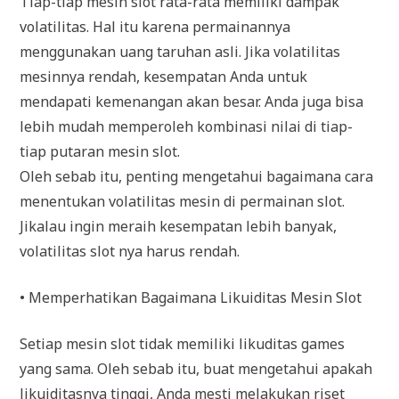
Tiap-tiap mesin slot rata-rata memiliki dampak
volatilitas. Hal itu karena permainannya
menggunakan uang taruhan asli. Jika volatilitas
mesinnya rendah, kesempatan Anda untuk
mendapati kemenangan akan besar. Anda juga bisa
lebih mudah memperoleh kombinasi nilai di tiap-
tiap putaran mesin slot.
Oleh sebab itu, penting mengetahui bagaimana cara
menentukan volatilitas mesin di permainan slot.
Jikalau ingin meraih kesempatan lebih banyak,
volatilitas slot nya harus rendah.
• Memperhatikan Bagaimana Likuiditas Mesin Slot
Setiap mesin slot tidak memiliki likuditas games
yang sama. Oleh sebab itu, buat mengetahui apakah
likuiditasnya tinggi, Anda mesti melakukan riset