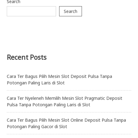
Search
Search
Recent Posts
Cara Ter Bagus Pilih Mesin Slot Deposit Pulsa Tanpa
Potongan Paling Laris di Slot
Cara Ter Nyeleneh Memilih Mesin Slot Pragmatic Deposit
Pulsa Tanpa Potongan Paling Laris di Slot
Cara Ter Bagus Pilih Mesin Slot Online Deposit Pulsa Tanpa
Potongan Paling Gacor di Slot