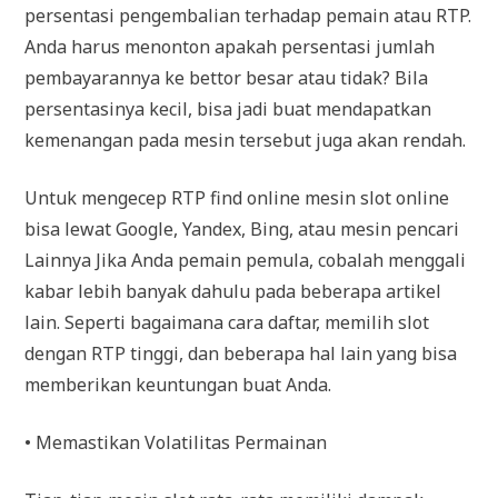
persentasi pengembalian terhadap pemain atau RTP.
Anda harus menonton apakah persentasi jumlah
pembayarannya ke bettor besar atau tidak? Bila
persentasinya kecil, bisa jadi buat mendapatkan
kemenangan pada mesin tersebut juga akan rendah.
Untuk mengecep RTP find online mesin slot online
bisa lewat Google, Yandex, Bing, atau mesin pencari
Lainnya Jika Anda pemain pemula, cobalah menggali
kabar lebih banyak dahulu pada beberapa artikel
lain. Seperti bagaimana cara daftar, memilih slot
dengan RTP tinggi, dan beberapa hal lain yang bisa
memberikan keuntungan buat Anda.
• Memastikan Volatilitas Permainan