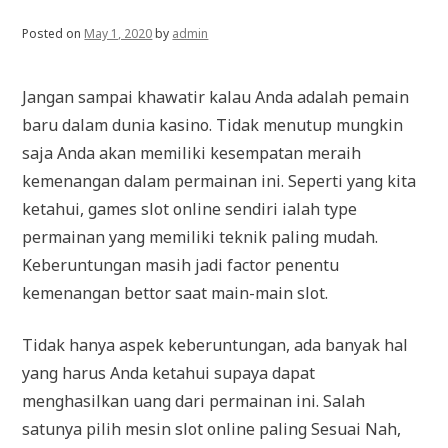
Posted on
May 1, 2020
by
admin
Jangan sampai khawatir kalau Anda adalah pemain
baru dalam dunia kasino. Tidak menutup mungkin
saja Anda akan memiliki kesempatan meraih
kemenangan dalam permainan ini. Seperti yang kita
ketahui, games slot online sendiri ialah type
permainan yang memiliki teknik paling mudah.
Keberuntungan masih jadi factor penentu
kemenangan bettor saat main-main slot.
Tidak hanya aspek keberuntungan, ada banyak hal
yang harus Anda ketahui supaya dapat
menghasilkan uang dari permainan ini. Salah
satunya pilih mesin slot online paling Sesuai Nah,