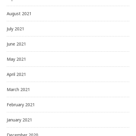
August 2021
July 2021
June 2021
May 2021
April 2021
March 2021
February 2021
January 2021
December 2020