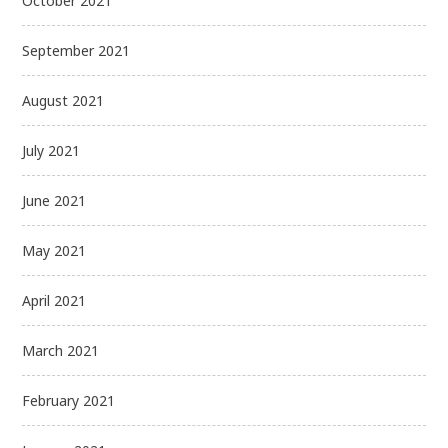
October 2021
September 2021
August 2021
July 2021
June 2021
May 2021
April 2021
March 2021
February 2021