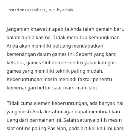
Posted on
December 6, 2021
by
admin
Janganlah khawatir apabila Anda ialah pemain baru
dalam dunia kasino. Tidak menutup kemungkinan
Anda akan memiliki peluang mendapatkan
kemenangan dalam games ini. Seperti yang kami
ketahui, games slot online sendiri yakni kategori
games yang memiliki teknik paling mudah.
Keberuntungan masih menjadi faktor penentu
kemenangan bettor saat main-main slot.
Tidak cuma elemen keberuntungan, ada banyak hal
yang mesti Anda ketahui agar dapat membuahkan
uang dari permainan ini. Salah satunya pilih mesin
slot online paling Pas Nah, pada artikel kali ini kami