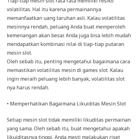
Tiap-tiap mesin slot rata rata memiliki resiko
volatilitas. Hal itu karena permainannya
memanfaatkan uang taruhan asli. Kalau volatilitas
mesinnya rendah, peluang Anda buat memperoleh
kemenangan akan besar. Anda juga bisa lebih mudah
mendapatkan kombinasi nilai di tiap-tiap putaran
mesin slot.
Oleh sebab itu, penting mengetahui bagaimana cara
memastikan volatilitas mesin di games slot. Kalau
ingin meraih peluang lebih banyak, volatilitas slot
nya harus rendah.
• Memperhatikan Bagaimana Likuiditas Mesin Slot
Setiap mesin slot tidak memiliki likuditas permainan
yang sama. Oleh sebab itu, buat mengetahui apakah
likuiditasnya tinggi, Anda mesti melakukan riset