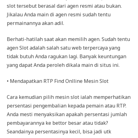
slot tersebut berasal dari agen resmi atau bukan.
Jikalau Anda main di agen resmi sudah tentu
permainannya akan adil.
Berhati-hatilah saat akan memilih agen. Sudah tentu
agen Slot adalah salah satu web terpercaya yang
tidak butuh Anda ragukan lagi. Banyak keuntungan
yang dapat Anda peroleh dikala main di situs ini.
• Mendapatkan RTP Find Onlline Mesin Slot
Cara kemudian pilih mesin slot ialah memperhatikan
persentasi pengembalian kepada pemain atau RTP.
Anda mesti menyaksikan apakah persentasi jumlah
pembayarannya ke bettor besar atau tidak?
Seandainya persentasinya kecil, bisa jadi utk