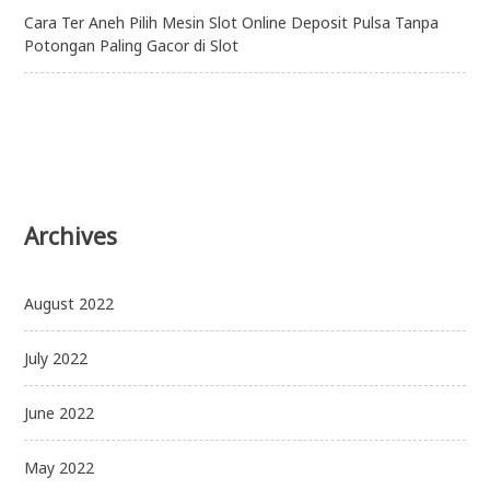
Cara Ter Aneh Pilih Mesin Slot Online Deposit Pulsa Tanpa
Potongan Paling Gacor di Slot
Archives
August 2022
July 2022
June 2022
May 2022