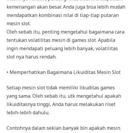
kemenangan akan besar. Anda juga bisa lebih mudah
mendapatkan kombinasi nilai di tiap-tiap putaran
mesin slot.
Oleh sebab itu, penting mengetahui bagaimana cara
tentukan volatilitas mesin di games slot. Apabila
ingin mendapati peluang lebih banyak, volatilitas
slot nya harus rendah.
• Memperhatikan Bagaimana Likuiditas Mesin Slot
Setiap mesin slot tidak memiliki likuditas games
yang sama. Oleh sebab itu, utk mengetahui apakah
likuiditasnya tinggi, Anda harus melakukan riset
lebih-lebih dahulu.
Contohnya dalam sekian banyak bln apakah mesin