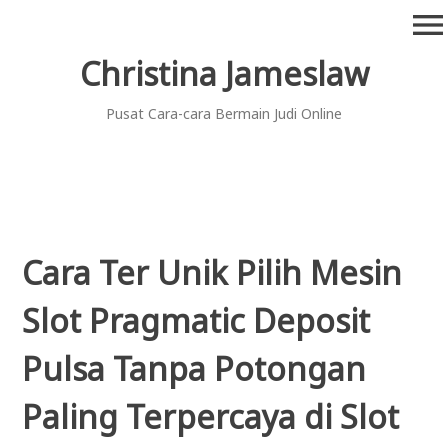
Skip
menu
to
content
Christina Jameslaw
Pusat Cara-cara Bermain Judi Online
Cara Ter Unik Pilih Mesin
Slot Pragmatic Deposit
Pulsa Tanpa Potongan
Paling Terpercaya di Slot