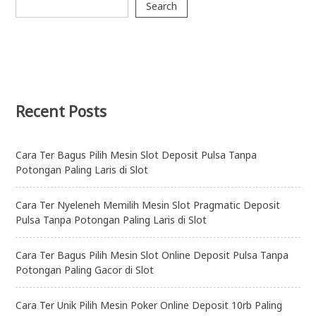
Search
Recent Posts
Cara Ter Bagus Pilih Mesin Slot Deposit Pulsa Tanpa
Potongan Paling Laris di Slot
Cara Ter Nyeleneh Memilih Mesin Slot Pragmatic Deposit
Pulsa Tanpa Potongan Paling Laris di Slot
Cara Ter Bagus Pilih Mesin Slot Online Deposit Pulsa Tanpa
Potongan Paling Gacor di Slot
Cara Ter Unik Pilih Mesin Poker Online Deposit 10rb Paling