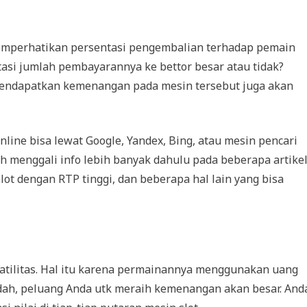
emperhatikan persentasi pengembalian terhadap pemain
asi jumlah pembayarannya ke bettor besar atau tidak?
 mendapatkan kemenangan pada mesin tersebut juga akan
line bisa lewat Google, Yandex, Bing, atau mesin pencari
h menggali info lebih banyak dahulu pada beberapa artike
slot dengan RTP tinggi, dan beberapa hal lain yang bisa
latilitas. Hal itu karena permainannya menggunakan uang
rendah, peluang Anda utk meraih kemenangan akan besar. And