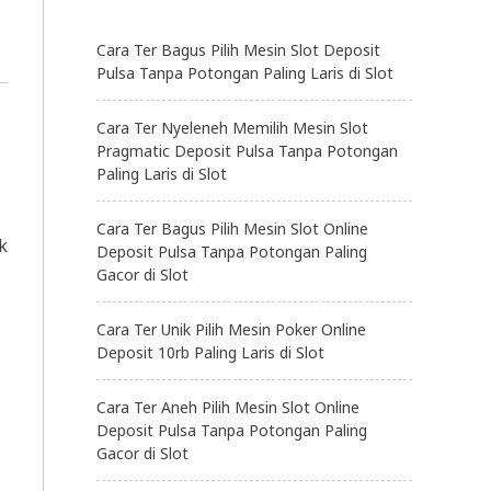
Cara Ter Bagus Pilih Mesin Slot Deposit
Pulsa Tanpa Potongan Paling Laris di Slot
Cara Ter Nyeleneh Memilih Mesin Slot
Pragmatic Deposit Pulsa Tanpa Potongan
Paling Laris di Slot
Cara Ter Bagus Pilih Mesin Slot Online
k
Deposit Pulsa Tanpa Potongan Paling
Gacor di Slot
Cara Ter Unik Pilih Mesin Poker Online
Deposit 10rb Paling Laris di Slot
Cara Ter Aneh Pilih Mesin Slot Online
Deposit Pulsa Tanpa Potongan Paling
Gacor di Slot