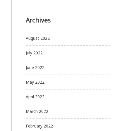
Archives
August 2022
July 2022
June 2022
May 2022
April 2022
March 2022
February 2022