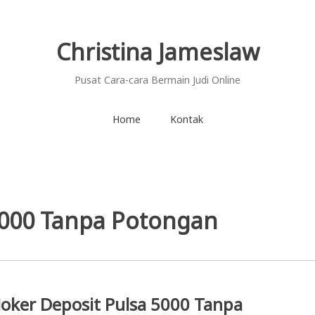
Christina Jameslaw
Pusat Cara-cara Bermain Judi Online
Home
Kontak
 5000 Tanpa Potongan
 Joker Deposit Pulsa 5000 Tanpa