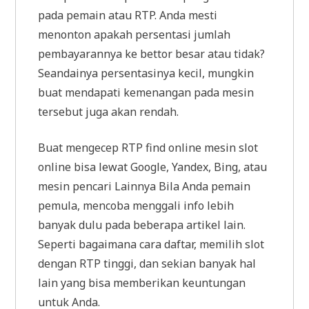
pada pemain atau RTP. Anda mesti
menonton apakah persentasi jumlah
pembayarannya ke bettor besar atau tidak?
Seandainya persentasinya kecil, mungkin
buat mendapati kemenangan pada mesin
tersebut juga akan rendah.
Buat mengecep RTP find online mesin slot
online bisa lewat Google, Yandex, Bing, atau
mesin pencari Lainnya Bila Anda pemain
pemula, mencoba menggali info lebih
banyak dulu pada beberapa artikel lain.
Seperti bagaimana cara daftar, memilih slot
dengan RTP tinggi, dan sekian banyak hal
lain yang bisa memberikan keuntungan
untuk Anda.