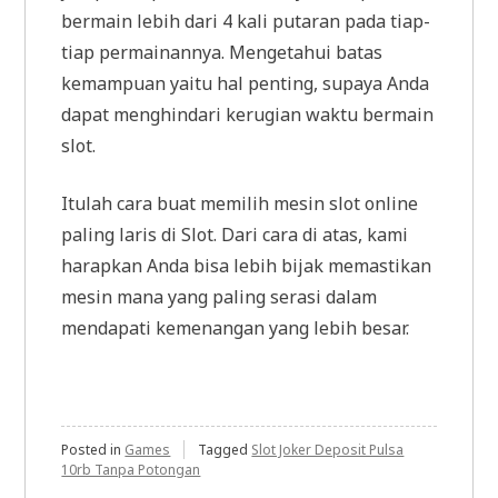
bermain lebih dari 4 kali putaran pada tiap-
tiap permainannya. Mengetahui batas
kemampuan yaitu hal penting, supaya Anda
dapat menghindari kerugian waktu bermain
slot.
Itulah cara buat memilih mesin slot online
paling laris di Slot. Dari cara di atas, kami
harapkan Anda bisa lebih bijak memastikan
mesin mana yang paling serasi dalam
mendapati kemenangan yang lebih besar.
Posted in
Games
Tagged
Slot Joker Deposit Pulsa
10rb Tanpa Potongan