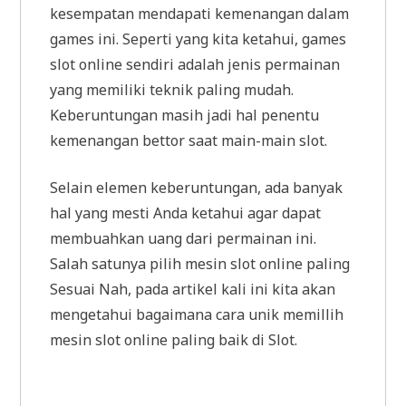
kesempatan mendapati kemenangan dalam
games ini. Seperti yang kita ketahui, games
slot online sendiri adalah jenis permainan
yang memiliki teknik paling mudah.
Keberuntungan masih jadi hal penentu
kemenangan bettor saat main-main slot.
Selain elemen keberuntungan, ada banyak
hal yang mesti Anda ketahui agar dapat
membuahkan uang dari permainan ini.
Salah satunya pilih mesin slot online paling
Sesuai Nah, pada artikel kali ini kita akan
mengetahui bagaimana cara unik memillih
mesin slot online paling baik di Slot.