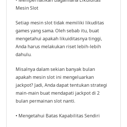
Mesin Slot
Setiap mesin slot tidak memiliki likuditas
games yang sama. Oleh sebab itu, buat
mengetahui apakah likuiditasnya tinggi,
Anda harus melakukan riset lebih-lebih
dahulu.
Misalnya dalam sekian banyak bulan
apakah mesin slot ini mengeluarkan
jackpot? Jadi, Anda dapat tentukan strategi
main-main buat mendapati jackpot di 2
bulan permainan slot nanti.
• Mengetahui Batas Kapabilitas Sendiri