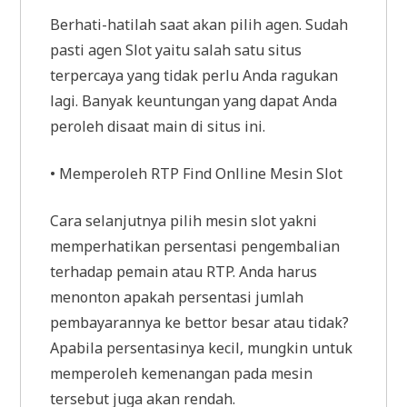
Berhati-hatilah saat akan pilih agen. Sudah
pasti agen Slot yaitu salah satu situs
terpercaya yang tidak perlu Anda ragukan
lagi. Banyak keuntungan yang dapat Anda
peroleh disaat main di situs ini.
• Memperoleh RTP Find Onlline Mesin Slot
Cara selanjutnya pilih mesin slot yakni
memperhatikan persentasi pengembalian
terhadap pemain atau RTP. Anda harus
menonton apakah persentasi jumlah
pembayarannya ke bettor besar atau tidak?
Apabila persentasinya kecil, mungkin untuk
memperoleh kemenangan pada mesin
tersebut juga akan rendah.