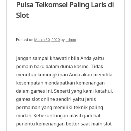
Pulsa Telkomsel Paling Laris di
Slot
Posted on
March 30, 2020
by
admin
Jangan sampai khawatir bila Anda yaitu
pemain baru dalam dunia kasino. Tidak
menutup kemungkinan Anda akan memiliki
kesempatan mendapatkan kemenangan
dalam games ini. Seperti yang kami ketahui,
games slot online sendiri yaitu jenis
permainan yang memiliki teknik paling
mudah. Keberuntungan masih jadi hal
penentu kemenangan bettor saat main slot.