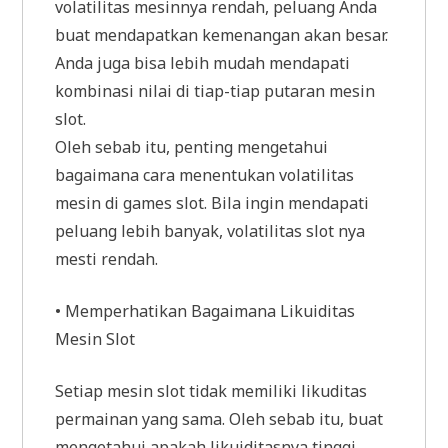
volatilitas mesinnya rendah, peluang Anda
buat mendapatkan kemenangan akan besar.
Anda juga bisa lebih mudah mendapati
kombinasi nilai di tiap-tiap putaran mesin
slot.
Oleh sebab itu, penting mengetahui
bagaimana cara menentukan volatilitas
mesin di games slot. Bila ingin mendapati
peluang lebih banyak, volatilitas slot nya
mesti rendah.
• Memperhatikan Bagaimana Likuiditas
Mesin Slot
Setiap mesin slot tidak memiliki likuditas
permainan yang sama. Oleh sebab itu, buat
mengetahui apakah likuiditasnya tinggi,