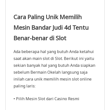
Cara Paling Unik Memilih
Mesin Bandar Judi 4d Tentu
Benar-benar di Slot
Ada beberapa hal yang butuh Anda ketahui
saat akan main slot di Slot. Berikut ini yaitu
sekian banyak hal yang butuh Anda siapkan
sebelum Bermain Okelah langsung saja
inilah cara unik memilih mesin slot online
paling laris:
• Pilih Mesin Slot dari Casino Resmi