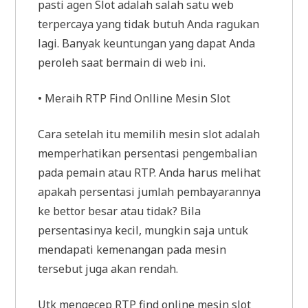
pasti agen Slot adalah salah satu web
terpercaya yang tidak butuh Anda ragukan
lagi. Banyak keuntungan yang dapat Anda
peroleh saat bermain di web ini.
• Meraih RTP Find Onlline Mesin Slot
Cara setelah itu memilih mesin slot adalah
memperhatikan persentasi pengembalian
pada pemain atau RTP. Anda harus melihat
apakah persentasi jumlah pembayarannya
ke bettor besar atau tidak? Bila
persentasinya kecil, mungkin saja untuk
mendapati kemenangan pada mesin
tersebut juga akan rendah.
Utk mengecep RTP find online mesin slot