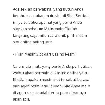
Ada sekian banyak hal yang butuh Anda
ketahui saat akan main slot di Slot. Berikut
ini yaitu beberapa hal yang perlu Anda
siapkan sebelum Main-main Okelah
langsung saja inilah cara unik pilih mesin
slot online paling laris:
• Pilih Mesin Slot dari Casino Resmi
Cara mula-mula yang perlu Anda perhatikan
waktu akan bermain di kasino online yaitu
lihatlah apakah mesin slot tersebut berasal
dari agen resmi atau bukan. Bila Anda main
di agen resmi sudah tentu permainannya
akan adil.