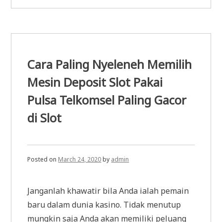
Cara Paling Nyeleneh Memilih
Mesin Deposit Slot Pakai
Pulsa Telkomsel Paling Gacor
di Slot
Posted on
March 24, 2020
by
admin
Janganlah khawatir bila Anda ialah pemain
baru dalam dunia kasino. Tidak menutup
mungkin saja Anda akan memiliki peluang