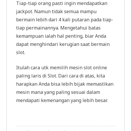
Tiap-tiap orang pasti ingin mendapatkan
jackpot. Namun tidak semua mampu
bermain lebih dari 4 kali putaran pada tiap-
tiap permainannya. Mengetahui batas
kemampuan ialah hal penting, biar Anda
dapat menghindari kerugian saat bermain
slot.
Itulah cara utk memilih mesin slot online
paling laris di Slot. Dari cara di atas, kita
harapkan Anda bisa lebih bijak memastikan
mesin mana yang paling sesuai dalam
mendapati kemenangan yang lebih besar.