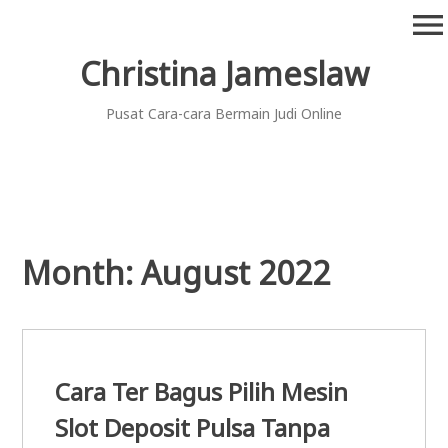
Skip
menu
to
content
Christina Jameslaw
Pusat Cara-cara Bermain Judi Online
Month:
August 2022
Cara Ter Bagus Pilih Mesin
Slot Deposit Pulsa Tanpa