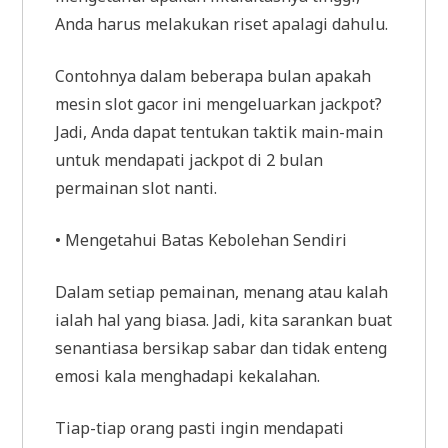
Anda harus melakukan riset apalagi dahulu.
Contohnya dalam beberapa bulan apakah
mesin slot gacor ini mengeluarkan jackpot?
Jadi, Anda dapat tentukan taktik main-main
untuk mendapati jackpot di 2 bulan
permainan slot nanti.
• Mengetahui Batas Kebolehan Sendiri
Dalam setiap pemainan, menang atau kalah
ialah hal yang biasa. Jadi, kita sarankan buat
senantiasa bersikap sabar dan tidak enteng
emosi kala menghadapi kekalahan.
Tiap-tiap orang pasti ingin mendapati