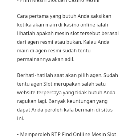
Cara pertama yang butuh Anda saksikan
ketika akan main di kasino online ialah
lihatlah apakah mesin slot tersebut berasal
dari agen resmi atau bukan. Kalau Anda
main di agen resmi sudah tentu
permainannya akan adil.
Berhati-hatilah saat akan pilih agen. Sudah
tentu agen Slot merupakan salah satu
website terpercaya yang tidak butuh Anda
ragukan lagi. Banyak keuntungan yang
dapat Anda peroleh kala bermain di situs
ini.
• Memperoleh RTP Find Onlline Mesin Slot