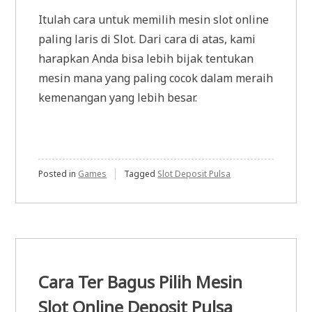
Itulah cara untuk memilih mesin slot online
paling laris di Slot. Dari cara di atas, kami
harapkan Anda bisa lebih bijak tentukan
mesin mana yang paling cocok dalam meraih
kemenangan yang lebih besar.
Posted in
Games
Tagged
Slot Deposit Pulsa
Cara Ter Bagus Pilih Mesin
Slot Online Deposit Pulsa