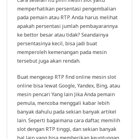
Cara setelah itu pilih mesin slot yaitu
memperhatikan persentasi pengembalian
pada pemain atau RTP. Anda harus melihat
apakah persentasi jumlah pembayarannya
ke bettor besar atau tidak? Seandainya
persentasinya kecil, bisa jadi buat
memperoleh kemenangan pada mesin
tersebut juga akan rendah.
Buat mengecep RTP find online mesin slot
online bisa lewat Google, Yandex, Bing, atau
mesin pencari Yang lain Jika Anda pemain
pemula, mencoba menggali kabar lebih
banyak dahulu pada sekian banyak artikel
lain. Seperti bagaimana cara daftar, memilih
slot dengan RTP tinggi, dan sekian banyak
hal lain yang bisa memberikan keuntungan