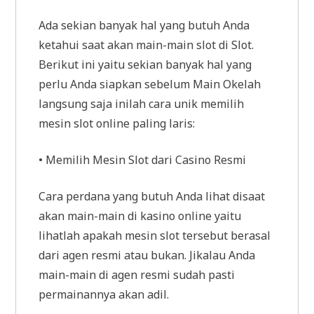
Ada sekian banyak hal yang butuh Anda
ketahui saat akan main-main slot di Slot.
Berikut ini yaitu sekian banyak hal yang
perlu Anda siapkan sebelum Main Okelah
langsung saja inilah cara unik memilih
mesin slot online paling laris:
• Memilih Mesin Slot dari Casino Resmi
Cara perdana yang butuh Anda lihat disaat
akan main-main di kasino online yaitu
lihatlah apakah mesin slot tersebut berasal
dari agen resmi atau bukan. Jikalau Anda
main-main di agen resmi sudah pasti
permainannya akan adil.