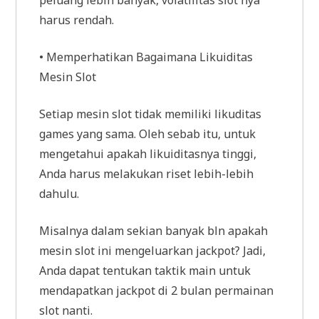
harus rendah.
• Memperhatikan Bagaimana Likuiditas
Mesin Slot
Setiap mesin slot tidak memiliki likuditas
games yang sama. Oleh sebab itu, untuk
mengetahui apakah likuiditasnya tinggi,
Anda harus melakukan riset lebih-lebih
dahulu.
Misalnya dalam sekian banyak bln apakah
mesin slot ini mengeluarkan jackpot? Jadi,
Anda dapat tentukan taktik main untuk
mendapatkan jackpot di 2 bulan permainan
slot nanti.