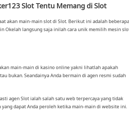
oker123 Slot Tentu Memang di Slot
t akan main-main slot di Slot. Berikut ini adalah beberap
 Okelah langsung saja inilah cara unik memilih mesin slo
akan main-main di kasino online yakni lihatlah apakah
 atau bukan. Seandainya Anda bermain di agen resmi sudah
asti agen Slot ialah salah satu web terpercaya yang tidak
yang dapat Anda peroleh ketika main-main di website ini.