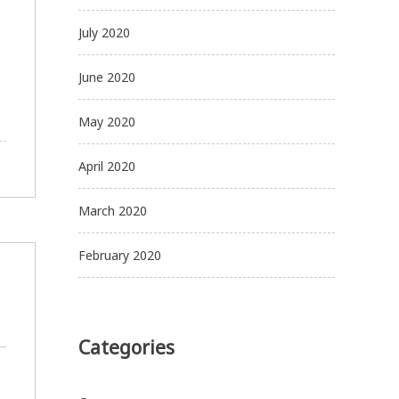
July 2020
June 2020
May 2020
April 2020
March 2020
February 2020
Categories