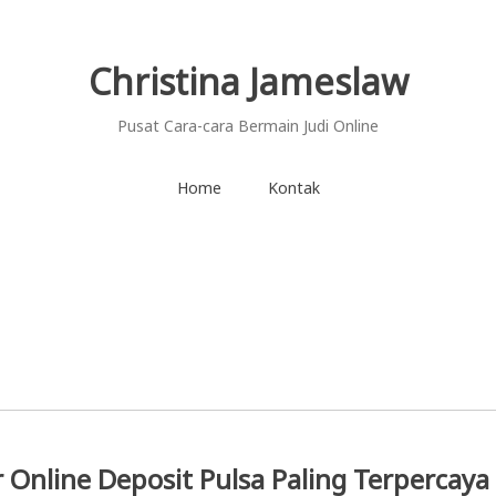
Christina Jameslaw
Pusat Cara-cara Bermain Judi Online
Home
Kontak
r Online Deposit Pulsa Paling Terpercaya