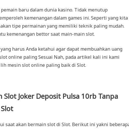
 pemain baru dalam dunia kasino. Tidak menutup
mperoleh kemenangan dalam games ini. Seperti yang kita
pakan tipe permainan yang memiliki teknik paling mudah.
u kemenangan bettor saat main-main slot.
al yang harus Anda ketahui agar dapat membuahkan uang
lot online paling Sesuai Nah, pada artikel kali ini kami
 mesin slot online paling baik di Slot.
 Slot Joker Deposit Pulsa 10rb Tanpa
Slot
i saat akan bermain slot di Slot. Berikut ini yakni beberap