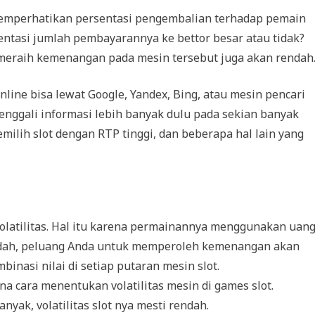
 memperhatikan persentasi pengembalian terhadap pemain
ntasi jumlah pembayarannya ke bettor besar atau tidak?
k meraih kemenangan pada mesin tersebut juga akan rendah
line bisa lewat Google, Yandex, Bing, atau mesin pencari
enggali informasi lebih banyak dulu pada sekian banyak
memilih slot dengan RTP tinggi, dan beberapa hal lain yang
volatilitas. Hal itu karena permainannya menggunakan uan
 rendah, peluang Anda untuk memperoleh kemenangan akan
inasi nilai di setiap putaran mesin slot.
a cara menentukan volatilitas mesin di games slot.
yak, volatilitas slot nya mesti rendah.