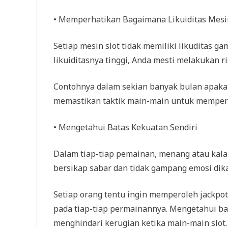
• Memperhatikan Bagaimana Likuiditas Mesi
Setiap mesin slot tidak memiliki likuditas g
likuiditasnya tinggi, Anda mesti melakukan ri
Contohnya dalam sekian banyak bulan apakah 
memastikan taktik main-main untuk memperole
• Mengetahui Batas Kekuatan Sendiri
Dalam tiap-tiap pemainan, menang atau kalah 
bersikap sabar dan tidak gampang emosi dik
Setiap orang tentu ingin memperoleh jackpot.
pada tiap-tiap permainannya. Mengetahui ba
menghindari kerugian ketika main-main slot.