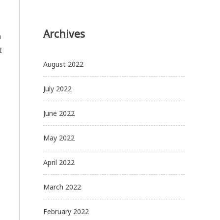
Archives
a
t
August 2022
July 2022
June 2022
May 2022
April 2022
March 2022
February 2022