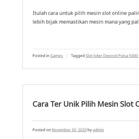
Itulah cara untuk pilih mesin slot online palin
lebih bijak memastikan mesin mana yang pal
Posted in
Games
Tagged
Slot Joker Deposit Pulsa 500
Cara Ter Unik Pilih Mesin Slot 
Posted on
November 30, 2020
by
admin