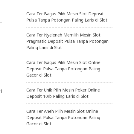
Cara Ter Bagus Pilih Mesin Slot Deposit
Pulsa Tanpa Potongan Paling Laris di Slot
Cara Ter Nyeleneh Memilih Mesin Slot
Pragmatic Deposit Pulsa Tanpa Potongan
Paling Laris di Slot
Cara Ter Bagus Pilih Mesin Slot Online
Deposit Pulsa Tanpa Potongan Paling
Gacor di Slot
Cara Ter Unik Pilih Mesin Poker Online
i
Deposit 10rb Paling Laris di Slot
Cara Ter Aneh Pilih Mesin Slot Online
Deposit Pulsa Tanpa Potongan Paling
Gacor di Slot