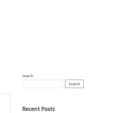
Search
Search
Recent Posts