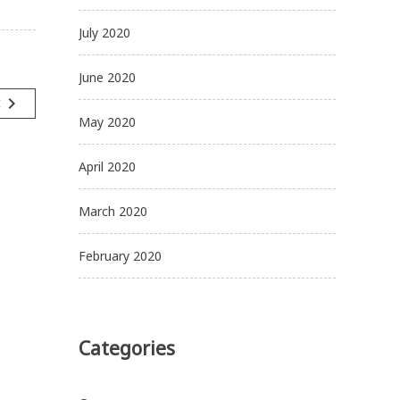
July 2020
June 2020
navigate_next
t
May 2020
April 2020
March 2020
February 2020
Categories