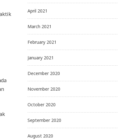
April 2021
aktik
March 2021
February 2021
January 2021
December 2020
ada
an
November 2020
October 2020
jak
September 2020
August 2020