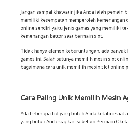
Jangan sampai khawatir jika Anda ialah pemain b
memiliki kesempatan memperoleh kemenangan dal
online sendiri yaitu jenis games yang memiliki t
kemenangan bettor saat bermain slot.
Tidak hanya elemen keberuntungan, ada banyak h
games ini. Salah satunya memilih mesin slot onli
bagaimana cara unik memillih mesin slot online pa
Cara Paling Unik Memilih Mesin A
Ada beberapa hal yang butuh Anda ketahui saat ak
yang butuh Anda siapkan sebelum Bermain Okelah 