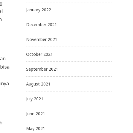
ng
January 2022
el
n
December 2021
November 2021
October 2021
han
 bisa
September 2021
inya
August 2021
July 2021
June 2021
ah
May 2021