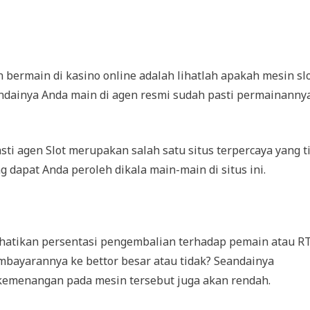
 bermain di kasino online adalah lihatlah apakah mesin sl
andainya Anda main di agen resmi sudah pasti permainanny
sti agen Slot merupakan salah satu situs terpercaya yang t
 dapat Anda peroleh dikala main-main di situs ini.
hatikan persentasi pengembalian terhadap pemain atau RT
mbayarannya ke bettor besar atau tidak? Seandainya
 kemenangan pada mesin tersebut juga akan rendah.