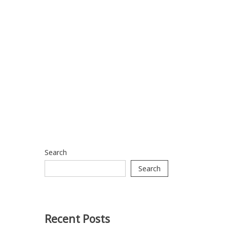
Search
Search
Recent Posts