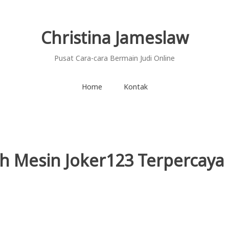
Christina Jameslaw
Pusat Cara-cara Bermain Judi Online
Home
Kontak
h Mesin Joker123 Terpercaya