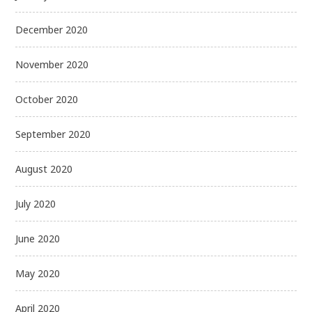
December 2020
November 2020
October 2020
September 2020
August 2020
July 2020
June 2020
May 2020
April 2020