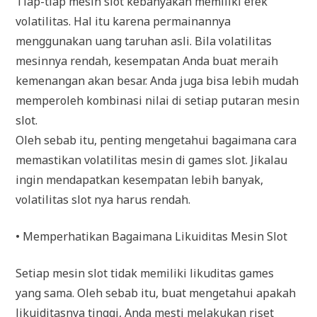
Tiap-tiap mesin slot kebanyakan memiliki efek
volatilitas. Hal itu karena permainannya
menggunakan uang taruhan asli. Bila volatilitas
mesinnya rendah, kesempatan Anda buat meraih
kemenangan akan besar. Anda juga bisa lebih mudah
memperoleh kombinasi nilai di setiap putaran mesin
slot.
Oleh sebab itu, penting mengetahui bagaimana cara
memastikan volatilitas mesin di games slot. Jikalau
ingin mendapatkan kesempatan lebih banyak,
volatilitas slot nya harus rendah.
• Memperhatikan Bagaimana Likuiditas Mesin Slot
Setiap mesin slot tidak memiliki likuditas games
yang sama. Oleh sebab itu, buat mengetahui apakah
likuiditasnya tinggi, Anda mesti melakukan riset