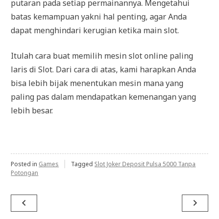
putaran pada setiap permainannya. Mengetahui
batas kemampuan yakni hal penting, agar Anda
dapat menghindari kerugian ketika main slot.
Itulah cara buat memilih mesin slot online paling
laris di Slot. Dari cara di atas, kami harapkan Anda
bisa lebih bijak menentukan mesin mana yang
paling pas dalam mendapatkan kemenangan yang
lebih besar.
Posted in
Games
Tagged
Slot Joker Deposit Pulsa 5000 Tanpa
Potongan
Post
navigate_before
navigate_next
navigation