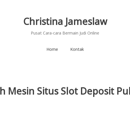
Christina Jameslaw
Pusat Cara-cara Bermain Judi Online
Home
Kontak
 Mesin Situs Slot Deposit Pu