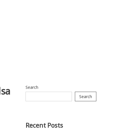
Search
lsa
Search
Recent Posts