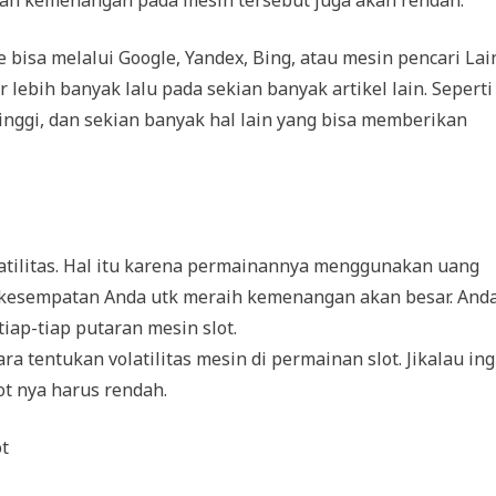
 bisa melalui Google, Yandex, Bing, atau mesin pencari La
lebih banyak lalu pada sekian banyak artikel lain. Seperti
inggi, dan sekian banyak hal lain yang bisa memberikan
latilitas. Hal itu karena permainannya menggunakan uang
ah, kesempatan Anda utk meraih kemenangan akan besar. And
iap-tiap putaran mesin slot.
a tentukan volatilitas mesin di permainan slot. Jikalau ing
ot nya harus rendah.
t