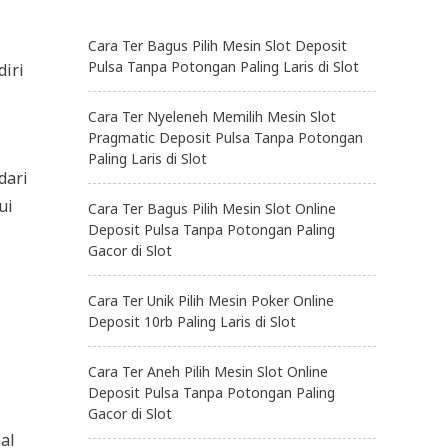
Cara Ter Bagus Pilih Mesin Slot Deposit
Pulsa Tanpa Potongan Paling Laris di Slot
diri
Cara Ter Nyeleneh Memilih Mesin Slot
Pragmatic Deposit Pulsa Tanpa Potongan
Paling Laris di Slot
dari
ui
Cara Ter Bagus Pilih Mesin Slot Online
Deposit Pulsa Tanpa Potongan Paling
Gacor di Slot
Cara Ter Unik Pilih Mesin Poker Online
Deposit 10rb Paling Laris di Slot
Cara Ter Aneh Pilih Mesin Slot Online
Deposit Pulsa Tanpa Potongan Paling
Gacor di Slot
al