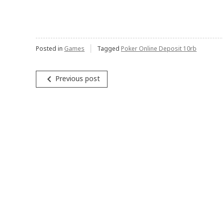
Posted in
Games
Tagged
Poker Online Deposit 10rb
Post
navigate_before
Previous post
navigation