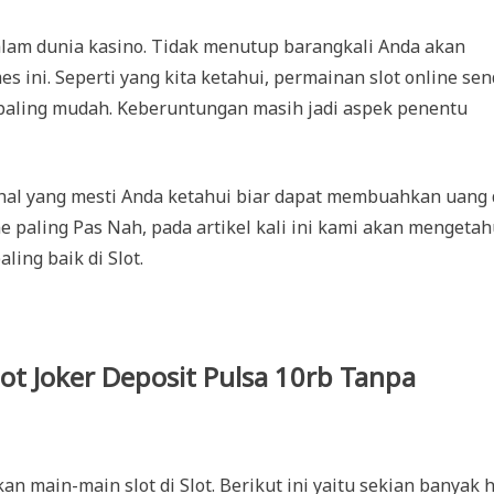
alam dunia kasino. Tidak menutup barangkali Anda akan
ini. Seperti yang kita ketahui, permainan slot online sen
 paling mudah. Keberuntungan masih jadi aspek penentu
hal yang mesti Anda ketahui biar dapat membuahkan uang 
ne paling Pas Nah, pada artikel kali ini kami akan mengetah
ling baik di Slot.
lot Joker Deposit Pulsa 10rb Tanpa
n main-main slot di Slot. Berikut ini yaitu sekian banyak h