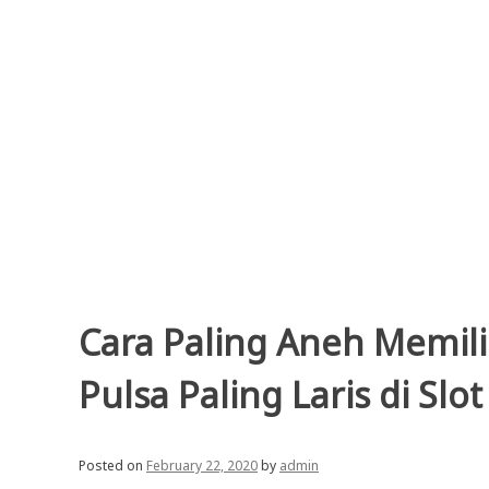
Skip
to
content
Cara Paling Aneh Memili
Pulsa Paling Laris di Slot
Posted on
February 22, 2020
by
admin