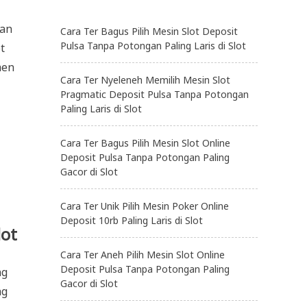
kan
Cara Ter Bagus Pilih Mesin Slot Deposit
Pulsa Tanpa Potongan Paling Laris di Slot
t
men
Cara Ter Nyeleneh Memilih Mesin Slot
Pragmatic Deposit Pulsa Tanpa Potongan
Paling Laris di Slot
Cara Ter Bagus Pilih Mesin Slot Online
Deposit Pulsa Tanpa Potongan Paling
Gacor di Slot
Cara Ter Unik Pilih Mesin Poker Online
Deposit 10rb Paling Laris di Slot
lot
Cara Ter Aneh Pilih Mesin Slot Online
Deposit Pulsa Tanpa Potongan Paling
ng
Gacor di Slot
ng