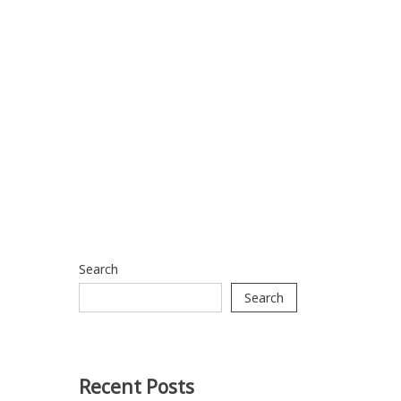
Search
Search
Recent Posts