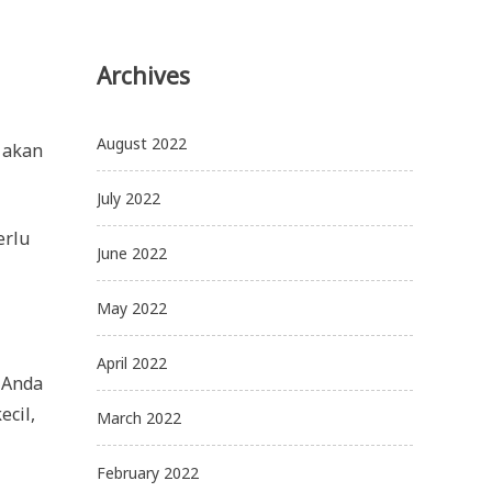
Archives
August 2022
 akan
July 2022
erlu
June 2022
May 2022
April 2022
 Anda
ecil,
March 2022
February 2022