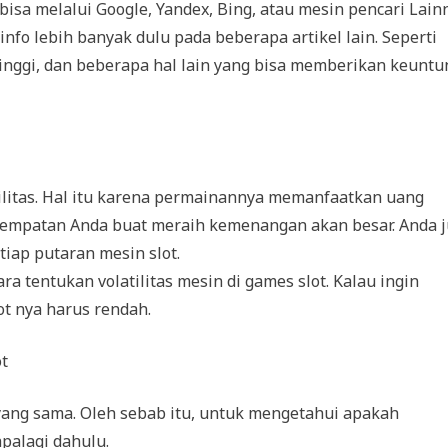
bisa melalui Google, Yandex, Bing, atau mesin pencari Lain
fo lebih banyak dulu pada beberapa artikel lain. Seperti
tinggi, dan beberapa hal lain yang bisa memberikan keunt
atilitas. Hal itu karena permainannya memanfaatkan uang
 kesempatan Anda buat meraih kemenangan akan besar. Anda 
tiap putaran mesin slot.
a tentukan volatilitas mesin di games slot. Kalau ingin
ot nya harus rendah.
t
 yang sama. Oleh sebab itu, untuk mengetahui apakah
apalagi dahulu.