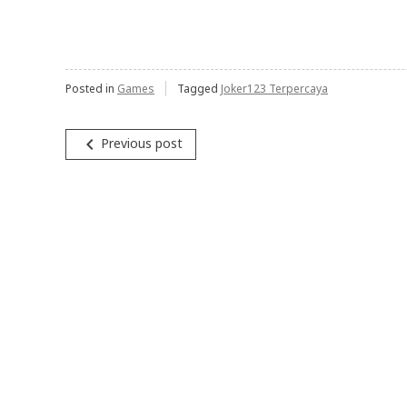
Posted in
Games
Tagged
Joker123 Terpercaya
Post
navigate_before
Previous post
navigation