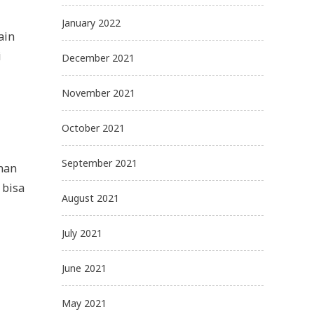
January 2022
ain
i
December 2021
November 2021
October 2021
September 2021
uhan
 bisa
August 2021
July 2021
June 2021
May 2021