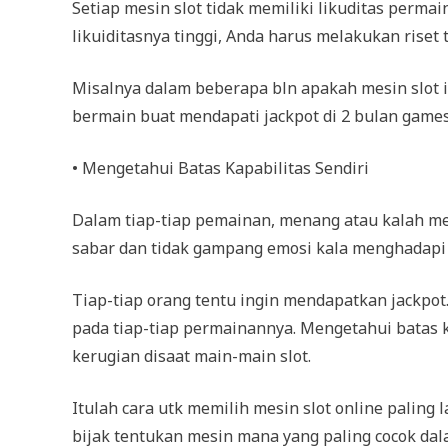
Setiap mesin slot tidak memiliki likuditas perma
likuiditasnya tinggi, Anda harus melakukan riset 
Misalnya dalam beberapa bln apakah mesin slot i
bermain buat mendapati jackpot di 2 bulan games 
• Mengetahui Batas Kapabilitas Sendiri
Dalam tiap-tiap pemainan, menang atau kalah meru
sabar dan tidak gampang emosi kala menghadapi
Tiap-tiap orang tentu ingin mendapatkan jackpot.
pada tiap-tiap permainannya. Mengetahui batas 
kerugian disaat main-main slot.
Itulah cara utk memilih mesin slot online paling la
bijak tentukan mesin mana yang paling cocok da