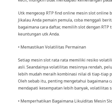
Utk mengecep RTP find online mesin slot online b
Jikalau Anda pemain pemula, coba menggali berita
bagaimana cara daftar, memilih slot dengan RTP t
keuntungan utk Anda.
• Memastikan Volatilitas Permainan
Setiap mesin slot rata rata memiliki resiko vola
asli. Seandainya volatilitas mesinnya rendah, p
lebih mudah meraih kombinasi nilai di tiap-tiap p
Oleh sebab itu, penting mengetahui bagaimana car
mendapati kesempatan lebih banyak, volatilitas s
• Memperhatikan Bagaimana Likuiditas Mesin Slo