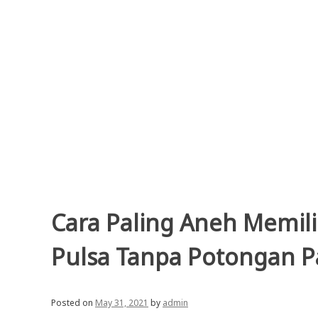
Skip
to
content
Cara Paling Aneh Memili
Pulsa Tanpa Potongan Pal
Posted on
May 31, 2021
by
admin