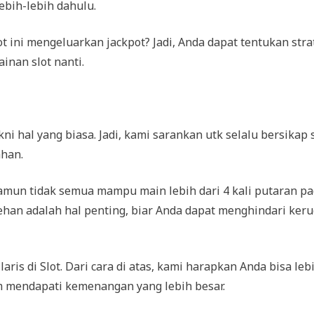
lebih-lebih dahulu.
 ini mengeluarkan jackpot? Jadi, Anda dapat tentukan stra
inan slot nanti.
i hal yang biasa. Jadi, kami sarankan utk selalu bersikap 
ahan.
Namun tidak semua mampu main lebih dari 4 kali putaran p
han adalah hal penting, biar Anda dapat menghindari keru
laris di Slot. Dari cara di atas, kami harapkan Anda bisa leb
m mendapati kemenangan yang lebih besar.