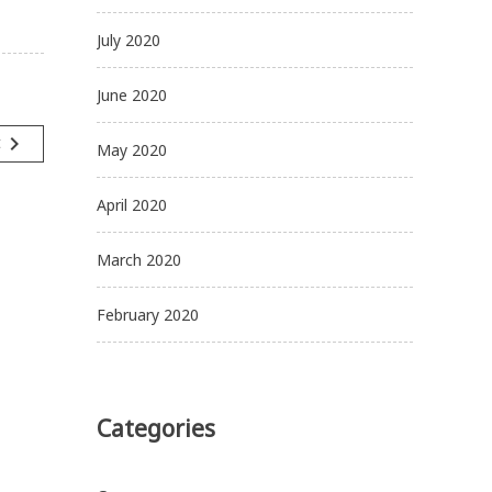
July 2020
June 2020
navigate_next
t
May 2020
April 2020
March 2020
February 2020
Categories