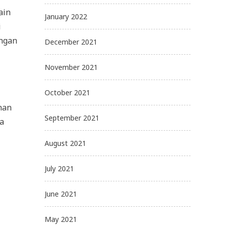
ain
January 2022
i
ungan
December 2021
November 2021
October 2021
han
September 2021
sa
August 2021
July 2021
June 2021
May 2021