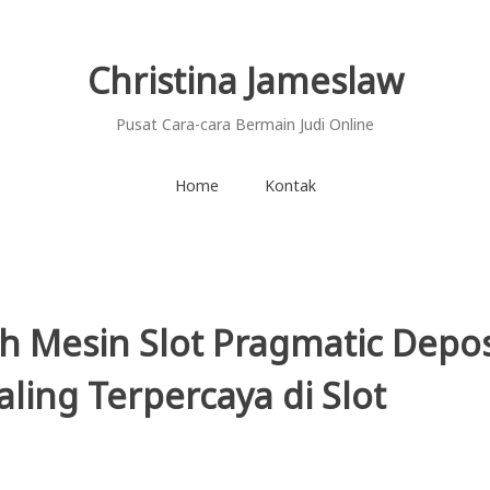
Christina Jameslaw
Pusat Cara-cara Bermain Judi Online
Home
Kontak
h Mesin Slot Pragmatic Depos
ling Terpercaya di Slot