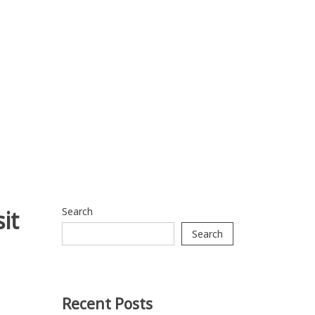
Search
it
Search
Recent Posts