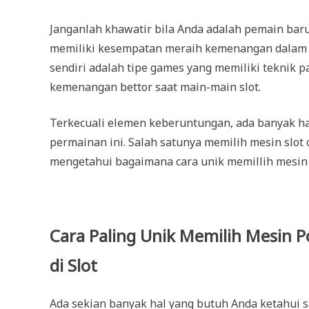
Janganlah khawatir bila Anda adalah pemain bar
memiliki kesempatan meraih kemenangan dalam per
sendiri adalah tipe games yang memiliki teknik
kemenangan bettor saat main-main slot.
Terkecuali elemen keberuntungan, ada banyak h
permainan ini. Salah satunya memilih mesin slot o
mengetahui bagaimana cara unik memillih mesin sl
Cara Paling Unik Memilih Mesin P
di Slot
Ada sekian banyak hal yang butuh Anda ketahui saa