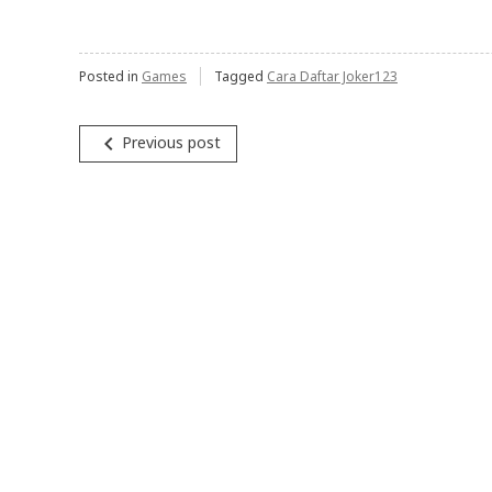
Posted in
Games
Tagged
Cara Daftar Joker123
Post
navigate_before
Previous post
navigation