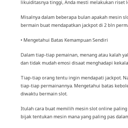
likuiditasnya tinggi, Anda mesti melakukan riset 
Misalnya dalam beberapa bulan apakah mesin slot
bermain buat mendapatkan jackpot di 2 bln perma
• Mengetahui Batas Kemampuan Sendiri
Dalam tiap-tiap pemainan, menang atau kalah yakn
dan tidak mudah emosi disaat menghadapi kekal
Tiap-tiap orang tentu ingin mendapati jackpot. 
tiap-tiap permainannya. Mengetahui batas kebole
diwaktu bermain slot.
Itulah cara buat memilih mesin slot online paling 
bijak tentukan mesin mana yang paling pas dala