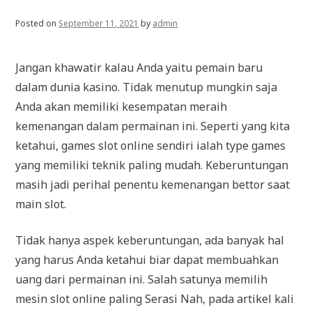
Posted on
September 11, 2021
by
admin
Jangan khawatir kalau Anda yaitu pemain baru
dalam dunia kasino. Tidak menutup mungkin saja
Anda akan memiliki kesempatan meraih
kemenangan dalam permainan ini. Seperti yang kita
ketahui, games slot online sendiri ialah type games
yang memiliki teknik paling mudah. Keberuntungan
masih jadi perihal penentu kemenangan bettor saat
main slot.
Tidak hanya aspek keberuntungan, ada banyak hal
yang harus Anda ketahui biar dapat membuahkan
uang dari permainan ini. Salah satunya memilih
mesin slot online paling Serasi Nah, pada artikel kali