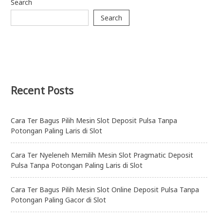
Search
Search
Recent Posts
Cara Ter Bagus Pilih Mesin Slot Deposit Pulsa Tanpa
Potongan Paling Laris di Slot
Cara Ter Nyeleneh Memilih Mesin Slot Pragmatic Deposit
Pulsa Tanpa Potongan Paling Laris di Slot
Cara Ter Bagus Pilih Mesin Slot Online Deposit Pulsa Tanpa
Potongan Paling Gacor di Slot