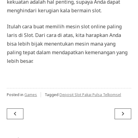
kekuatan adalah hal penting, supaya Anda dapat
menghindari kerugian kala bermain slot.
Itulah cara buat memilih mesin slot online paling
laris di Slot. Dari cara di atas, kita harapkan Anda
bisa lebih bijak menentukan mesin mana yang
paling tepat dalam mendapatkan kemenangan yang
lebih besar.
Posted in
Games
Tagged
Deposit Slot Pakai Pulsa Telkomsel
Post
navigate_before
navigate_next
navigation