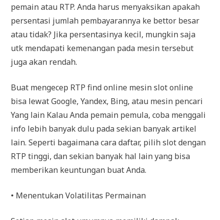
pemain atau RTP. Anda harus menyaksikan apakah
persentasi jumlah pembayarannya ke bettor besar
atau tidak? Jika persentasinya kecil, mungkin saja
utk mendapati kemenangan pada mesin tersebut
juga akan rendah.
Buat mengecep RTP find online mesin slot online
bisa lewat Google, Yandex, Bing, atau mesin pencari
Yang lain Kalau Anda pemain pemula, coba menggali
info lebih banyak dulu pada sekian banyak artikel
lain. Seperti bagaimana cara daftar, pilih slot dengan
RTP tinggi, dan sekian banyak hal lain yang bisa
memberikan keuntungan buat Anda.
• Menentukan Volatilitas Permainan