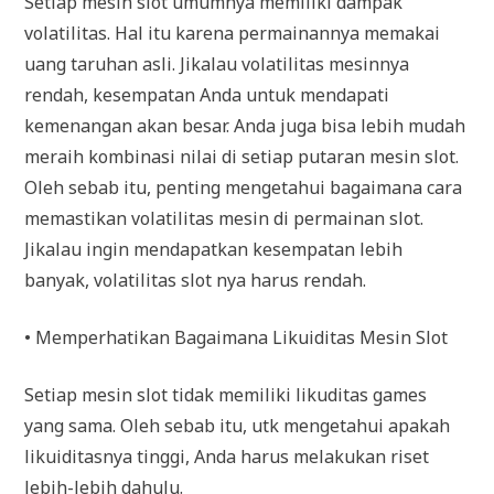
Setiap mesin slot umumnya memiliki dampak
volatilitas. Hal itu karena permainannya memakai
uang taruhan asli. Jikalau volatilitas mesinnya
rendah, kesempatan Anda untuk mendapati
kemenangan akan besar. Anda juga bisa lebih mudah
meraih kombinasi nilai di setiap putaran mesin slot.
Oleh sebab itu, penting mengetahui bagaimana cara
memastikan volatilitas mesin di permainan slot.
Jikalau ingin mendapatkan kesempatan lebih
banyak, volatilitas slot nya harus rendah.
• Memperhatikan Bagaimana Likuiditas Mesin Slot
Setiap mesin slot tidak memiliki likuditas games
yang sama. Oleh sebab itu, utk mengetahui apakah
likuiditasnya tinggi, Anda harus melakukan riset
lebih-lebih dahulu.