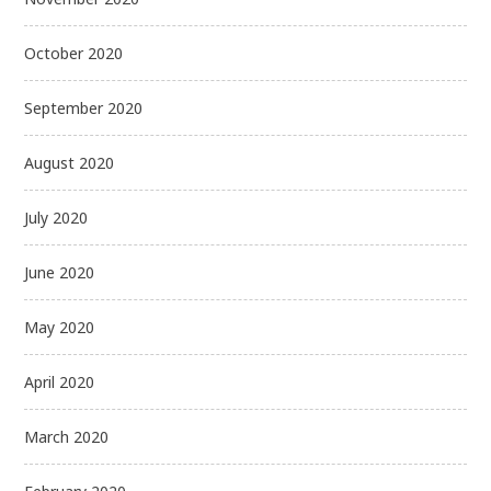
October 2020
September 2020
August 2020
July 2020
June 2020
May 2020
April 2020
March 2020