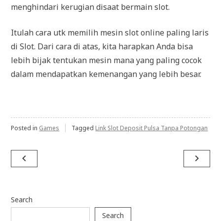
menghindari kerugian disaat bermain slot.
Itulah cara utk memilih mesin slot online paling laris
di Slot. Dari cara di atas, kita harapkan Anda bisa
lebih bijak tentukan mesin mana yang paling cocok
dalam mendapatkan kemenangan yang lebih besar.
Posted in
Games
Tagged
Link Slot Deposit Pulsa Tanpa Potongan
Post
navigate_before
navigate_next
navigation
Search
Search