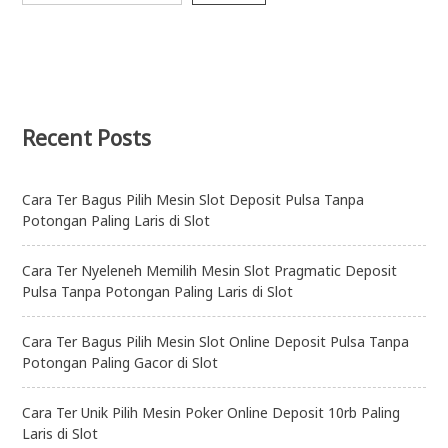
Recent Posts
Cara Ter Bagus Pilih Mesin Slot Deposit Pulsa Tanpa
Potongan Paling Laris di Slot
Cara Ter Nyeleneh Memilih Mesin Slot Pragmatic Deposit
Pulsa Tanpa Potongan Paling Laris di Slot
Cara Ter Bagus Pilih Mesin Slot Online Deposit Pulsa Tanpa
Potongan Paling Gacor di Slot
Cara Ter Unik Pilih Mesin Poker Online Deposit 10rb Paling
Laris di Slot