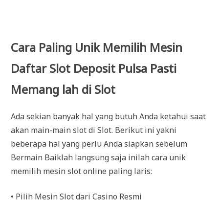
Cara Paling Unik Memilih Mesin
Daftar Slot Deposit Pulsa Pasti
Memang lah di Slot
Ada sekian banyak hal yang butuh Anda ketahui saat
akan main-main slot di Slot. Berikut ini yakni
beberapa hal yang perlu Anda siapkan sebelum
Bermain Baiklah langsung saja inilah cara unik
memilih mesin slot online paling laris:
• Pilih Mesin Slot dari Casino Resmi