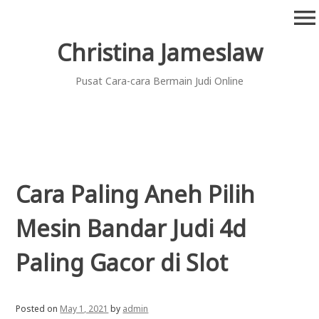
Skip
menu
to
content
Christina Jameslaw
Pusat Cara-cara Bermain Judi Online
Cara Paling Aneh Pilih
Mesin Bandar Judi 4d
Paling Gacor di Slot
Posted on
May 1, 2021
by
admin