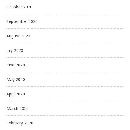
October 2020
September 2020
August 2020
July 2020
June 2020
May 2020
April 2020
March 2020
February 2020