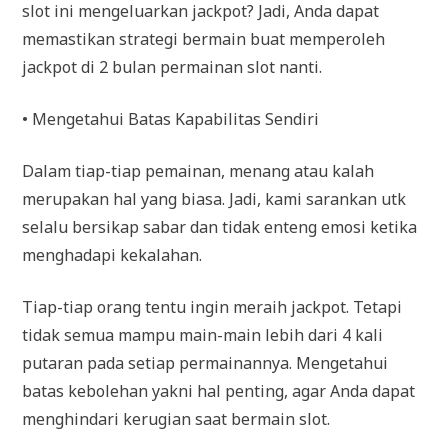
slot ini mengeluarkan jackpot? Jadi, Anda dapat
memastikan strategi bermain buat memperoleh
jackpot di 2 bulan permainan slot nanti.
• Mengetahui Batas Kapabilitas Sendiri
Dalam tiap-tiap pemainan, menang atau kalah
merupakan hal yang biasa. Jadi, kami sarankan utk
selalu bersikap sabar dan tidak enteng emosi ketika
menghadapi kekalahan.
Tiap-tiap orang tentu ingin meraih jackpot. Tetapi
tidak semua mampu main-main lebih dari 4 kali
putaran pada setiap permainannya. Mengetahui
batas kebolehan yakni hal penting, agar Anda dapat
menghindari kerugian saat bermain slot.