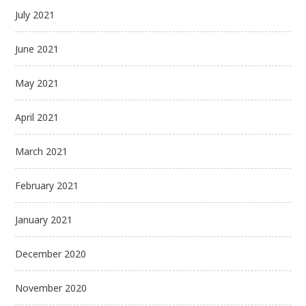
July 2021
June 2021
May 2021
April 2021
March 2021
February 2021
January 2021
December 2020
November 2020