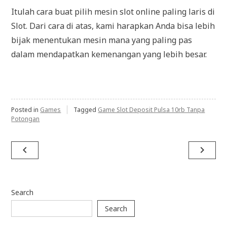
Itulah cara buat pilih mesin slot online paling laris di
Slot. Dari cara di atas, kami harapkan Anda bisa lebih
bijak menentukan mesin mana yang paling pas
dalam mendapatkan kemenangan yang lebih besar.
Posted in
Games
Tagged
Game Slot Deposit Pulsa 10rb Tanpa
Potongan
Post
navigate_before
navigate_next
navigation
Search
Search