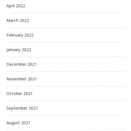
April 2022
March 2022
February 2022
January 2022
December 2021
November 2021
October 2021
September 2021
August 2021