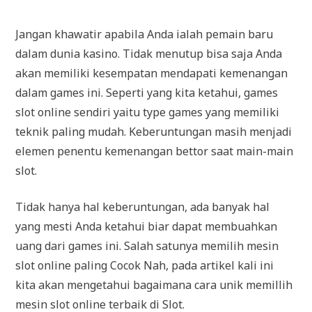
Jangan khawatir apabila Anda ialah pemain baru
dalam dunia kasino. Tidak menutup bisa saja Anda
akan memiliki kesempatan mendapati kemenangan
dalam games ini. Seperti yang kita ketahui, games
slot online sendiri yaitu type games yang memiliki
teknik paling mudah. Keberuntungan masih menjadi
elemen penentu kemenangan bettor saat main-main
slot.
Tidak hanya hal keberuntungan, ada banyak hal
yang mesti Anda ketahui biar dapat membuahkan
uang dari games ini. Salah satunya memilih mesin
slot online paling Cocok Nah, pada artikel kali ini
kita akan mengetahui bagaimana cara unik memillih
mesin slot online terbaik di Slot.