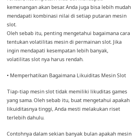
kemenangan akan besar. Anda juga bisa lebih mudah
mendapati kombinasi nilai di setiap putaran mesin
slot.
Oleh sebab itu, penting mengetahui bagaimana cara
tentukan volatilitas mesin di permainan slot. Jika
ingin mendapati kesempatan lebih banyak,
volatilitas slot nya harus rendah.
• Memperhatikan Bagaimana Likuiditas Mesin Slot
Tiap-tiap mesin slot tidak memiliki likuditas games
yang sama. Oleh sebab itu, buat mengetahui apakah
likuiditasnya tinggi, Anda mesti melakukan riset
terlebih dahulu.
Contohnya dalam sekian banyak bulan apakah mesin