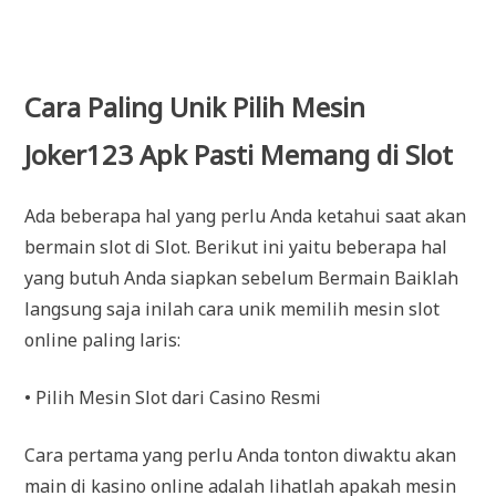
Cara Paling Unik Pilih Mesin
Joker123 Apk Pasti Memang di Slot
Ada beberapa hal yang perlu Anda ketahui saat akan
bermain slot di Slot. Berikut ini yaitu beberapa hal
yang butuh Anda siapkan sebelum Bermain Baiklah
langsung saja inilah cara unik memilih mesin slot
online paling laris:
• Pilih Mesin Slot dari Casino Resmi
Cara pertama yang perlu Anda tonton diwaktu akan
main di kasino online adalah lihatlah apakah mesin