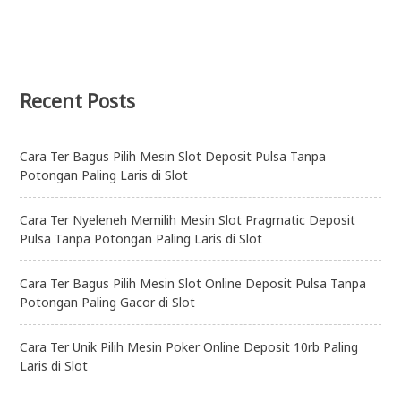
Recent Posts
Cara Ter Bagus Pilih Mesin Slot Deposit Pulsa Tanpa
Potongan Paling Laris di Slot
Cara Ter Nyeleneh Memilih Mesin Slot Pragmatic Deposit
Pulsa Tanpa Potongan Paling Laris di Slot
Cara Ter Bagus Pilih Mesin Slot Online Deposit Pulsa Tanpa
Potongan Paling Gacor di Slot
Cara Ter Unik Pilih Mesin Poker Online Deposit 10rb Paling
Laris di Slot