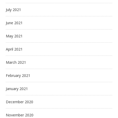
July 2021
June 2021
May 2021
April 2021
March 2021
February 2021
January 2021
December 2020
November 2020