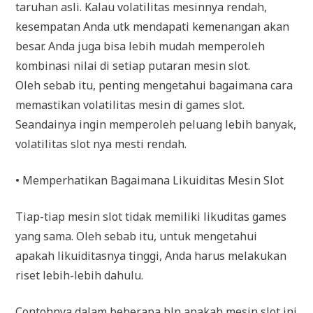
taruhan asli. Kalau volatilitas mesinnya rendah,
kesempatan Anda utk mendapati kemenangan akan
besar. Anda juga bisa lebih mudah memperoleh
kombinasi nilai di setiap putaran mesin slot.
Oleh sebab itu, penting mengetahui bagaimana cara
memastikan volatilitas mesin di games slot.
Seandainya ingin memperoleh peluang lebih banyak,
volatilitas slot nya mesti rendah.
• Memperhatikan Bagaimana Likuiditas Mesin Slot
Tiap-tiap mesin slot tidak memiliki likuditas games
yang sama. Oleh sebab itu, untuk mengetahui
apakah likuiditasnya tinggi, Anda harus melakukan
riset lebih-lebih dahulu.
Contohnya dalam beberapa bln apakah mesin slot ini