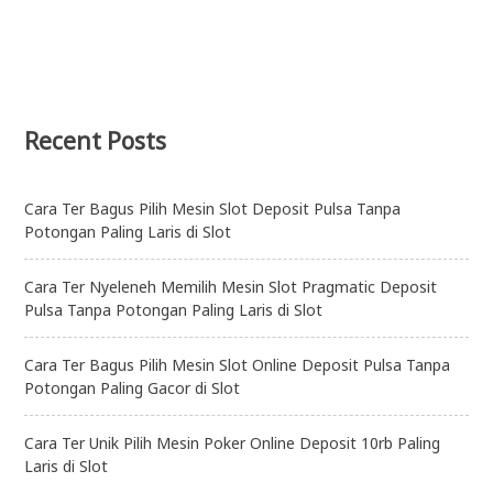
Recent Posts
Cara Ter Bagus Pilih Mesin Slot Deposit Pulsa Tanpa
Potongan Paling Laris di Slot
Cara Ter Nyeleneh Memilih Mesin Slot Pragmatic Deposit
Pulsa Tanpa Potongan Paling Laris di Slot
Cara Ter Bagus Pilih Mesin Slot Online Deposit Pulsa Tanpa
Potongan Paling Gacor di Slot
Cara Ter Unik Pilih Mesin Poker Online Deposit 10rb Paling
Laris di Slot