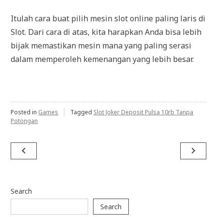
Itulah cara buat pilih mesin slot online paling laris di
Slot. Dari cara di atas, kita harapkan Anda bisa lebih
bijak memastikan mesin mana yang paling serasi
dalam memperoleh kemenangan yang lebih besar.
Posted in
Games
Tagged
Slot Joker Deposit Pulsa 10rb Tanpa
Potongan
Post
navigate_before
navigate_next
navigation
Search
Search