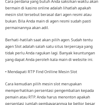
Cara perdana yang butuh Anda saksikan waktu akan
bermain di kasino online adalah lihatlah apakah
mesin slot tersebut berasal dari agen resmi atau
bukan. Bila Anda main di agen resmi sudah pasti
permainannya akan adil.
Berhati-hatilah saat akan pilih agen. Sudah tentu
agen Slot adalah salah satu situs terpercaya yang
tidak perlu Anda ragukan lagi. Banyak keuntungan
yang dapat Anda peroleh kala main di website ini.
• Mendapati RTP Find Onlline Mesin Slot
Cara kemudian pilih mesin slot merupakan
memperhatikan persentasi pengembalian kepada
pemain atau RTP. Anda harus menonton apakah
persentasi jumlah pembayarannya ke bettor besar