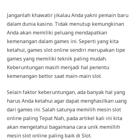
Janganlah khawatir jikalau Anda yakni pemain baru
dalam dunia kasino. Tidak menutup kemungkinan
Anda akan memiliki peluang mendapatkan
kemenangan dalam games ini. Seperti yang kita
ketahui, games slot online sendiri merupakan tipe
games yang memiliki teknik paling mudah.
Keberuntungan masih menjadi hal penentu
kemenangan bettor saat main-main slot.
Selain faktor keberuntungan, ada banyak hal yang
harus Anda ketahui agar dapat menghasilkan uang
dari games ini. Salah satunya memilih mesin slot
online paling Tepat Nah, pada artikel kali ini kita
akan mengetahui bagaimana cara unik memillih
mesin slot online paling baik di Slot.