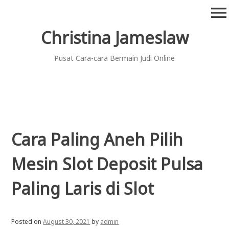
Skip
menu
to
content
Christina Jameslaw
Pusat Cara-cara Bermain Judi Online
Cara Paling Aneh Pilih
Mesin Slot Deposit Pulsa
Paling Laris di Slot
Posted on
August 30, 2021
by
admin