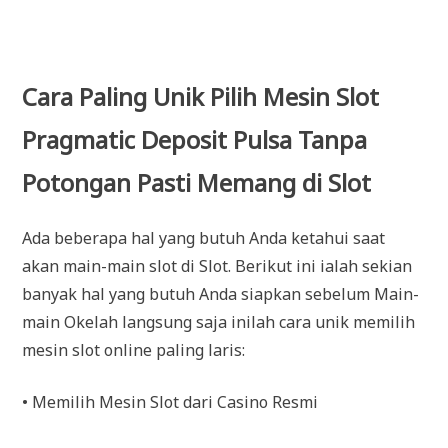
Cara Paling Unik Pilih Mesin Slot
Pragmatic Deposit Pulsa Tanpa
Potongan Pasti Memang di Slot
Ada beberapa hal yang butuh Anda ketahui saat
akan main-main slot di Slot. Berikut ini ialah sekian
banyak hal yang butuh Anda siapkan sebelum Main-
main Okelah langsung saja inilah cara unik memilih
mesin slot online paling laris:
• Memilih Mesin Slot dari Casino Resmi