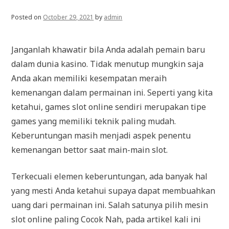
Posted on
October 29, 2021
by
admin
Janganlah khawatir bila Anda adalah pemain baru
dalam dunia kasino. Tidak menutup mungkin saja
Anda akan memiliki kesempatan meraih
kemenangan dalam permainan ini. Seperti yang kita
ketahui, games slot online sendiri merupakan tipe
games yang memiliki teknik paling mudah.
Keberuntungan masih menjadi aspek penentu
kemenangan bettor saat main-main slot.
Terkecuali elemen keberuntungan, ada banyak hal
yang mesti Anda ketahui supaya dapat membuahkan
uang dari permainan ini. Salah satunya pilih mesin
slot online paling Cocok Nah, pada artikel kali ini