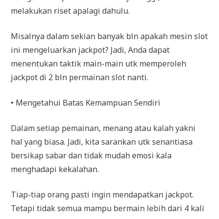
melakukan riset apalagi dahulu.
Misalnya dalam sekian banyak bln apakah mesin slot
ini mengeluarkan jackpot? Jadi, Anda dapat
menentukan taktik main-main utk memperoleh
jackpot di 2 bln permainan slot nanti.
• Mengetahui Batas Kemampuan Sendiri
Dalam setiap pemainan, menang atau kalah yakni
hal yang biasa. Jadi, kita sarankan utk senantiasa
bersikap sabar dan tidak mudah emosi kala
menghadapi kekalahan.
Tiap-tiap orang pasti ingin mendapatkan jackpot.
Tetapi tidak semua mampu bermain lebih dari 4 kali