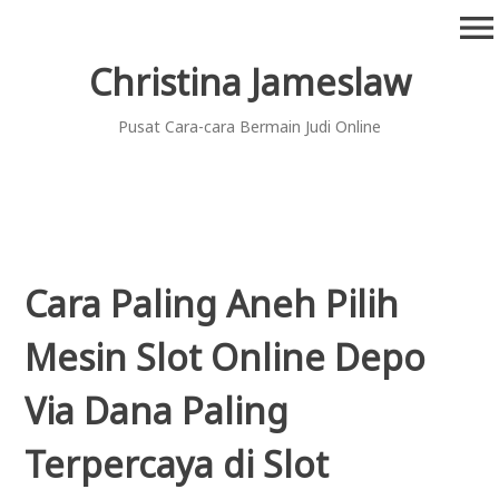
Skip
menu
to
content
Christina Jameslaw
Pusat Cara-cara Bermain Judi Online
Cara Paling Aneh Pilih
Mesin Slot Online Depo
Via Dana Paling
Terpercaya di Slot