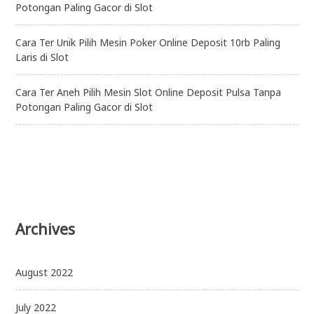
Potongan Paling Gacor di Slot
Cara Ter Unik Pilih Mesin Poker Online Deposit 10rb Paling
Laris di Slot
Cara Ter Aneh Pilih Mesin Slot Online Deposit Pulsa Tanpa
Potongan Paling Gacor di Slot
Archives
August 2022
July 2022