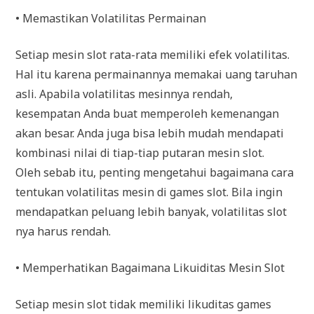
• Memastikan Volatilitas Permainan
Setiap mesin slot rata-rata memiliki efek volatilitas.
Hal itu karena permainannya memakai uang taruhan
asli. Apabila volatilitas mesinnya rendah,
kesempatan Anda buat memperoleh kemenangan
akan besar. Anda juga bisa lebih mudah mendapati
kombinasi nilai di tiap-tiap putaran mesin slot.
Oleh sebab itu, penting mengetahui bagaimana cara
tentukan volatilitas mesin di games slot. Bila ingin
mendapatkan peluang lebih banyak, volatilitas slot
nya harus rendah.
• Memperhatikan Bagaimana Likuiditas Mesin Slot
Setiap mesin slot tidak memiliki likuditas games