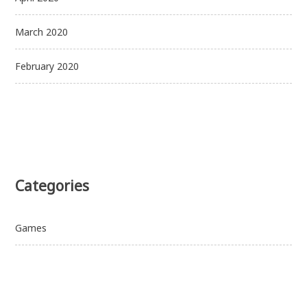
March 2020
February 2020
Categories
Games