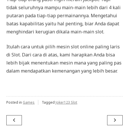
tidak seluruhnya mampu main-main lebih dari 4 kali
putaran pada tiap-tiap permainannya. Mengetahui
batas kapabilitas yaitu hal penting, biar Anda dapat
menghindari kerugian dikala main-main slot.
Itulah cara untuk pilih mesin slot online paling laris
di Slot. Dari cara di atas, kami harapkan Anda bisa
lebih bijak menentukan mesin mana yang paling pas
dalam mendapatkan kemenangan yang lebih besar.
Posted in
Games
Tagged
Joker123 Slot
Post
navigate_before
navigate_next
navigation