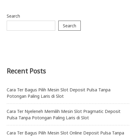
Search
Search
Recent Posts
Cara Ter Bagus Pilih Mesin Slot Deposit Pulsa Tanpa
Potongan Paling Laris di Slot
Cara Ter Nyeleneh Memilih Mesin Slot Pragmatic Deposit
Pulsa Tanpa Potongan Paling Laris di Slot
Cara Ter Bagus Pilih Mesin Slot Online Deposit Pulsa Tanpa