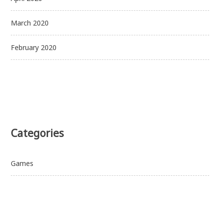
March 2020
February 2020
Categories
Games