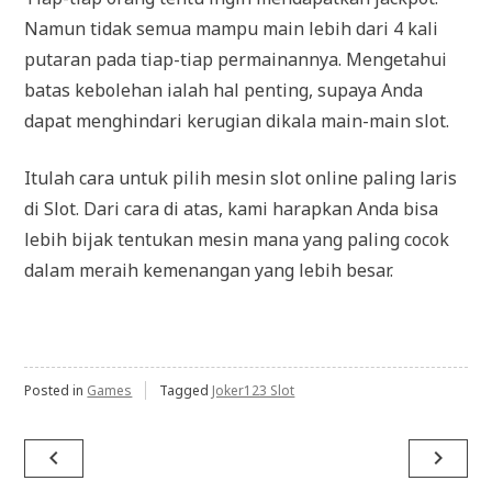
Namun tidak semua mampu main lebih dari 4 kali
putaran pada tiap-tiap permainannya. Mengetahui
batas kebolehan ialah hal penting, supaya Anda
dapat menghindari kerugian dikala main-main slot.
Itulah cara untuk pilih mesin slot online paling laris
di Slot. Dari cara di atas, kami harapkan Anda bisa
lebih bijak tentukan mesin mana yang paling cocok
dalam meraih kemenangan yang lebih besar.
Posted in
Games
Tagged
Joker123 Slot
Post
navigate_before
navigate_next
navigation