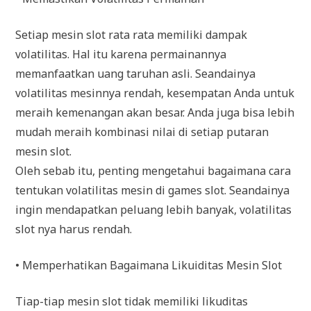
Setiap mesin slot rata rata memiliki dampak
volatilitas. Hal itu karena permainannya
memanfaatkan uang taruhan asli. Seandainya
volatilitas mesinnya rendah, kesempatan Anda untuk
meraih kemenangan akan besar. Anda juga bisa lebih
mudah meraih kombinasi nilai di setiap putaran
mesin slot.
Oleh sebab itu, penting mengetahui bagaimana cara
tentukan volatilitas mesin di games slot. Seandainya
ingin mendapatkan peluang lebih banyak, volatilitas
slot nya harus rendah.
• Memperhatikan Bagaimana Likuiditas Mesin Slot
Tiap-tiap mesin slot tidak memiliki likuditas