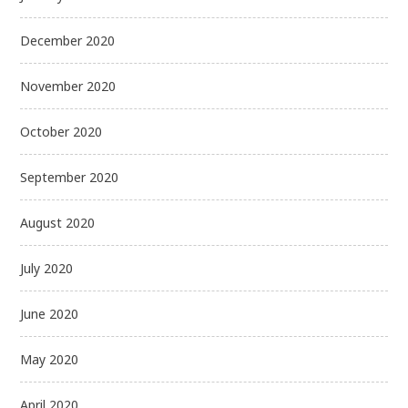
December 2020
November 2020
October 2020
September 2020
August 2020
July 2020
June 2020
May 2020
April 2020