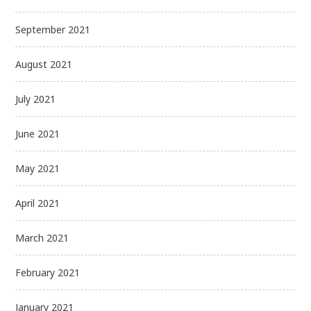
September 2021
August 2021
July 2021
June 2021
May 2021
April 2021
March 2021
February 2021
January 2021