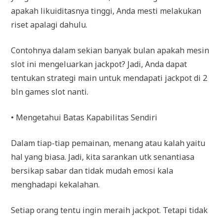
apakah likuiditasnya tinggi, Anda mesti melakukan
riset apalagi dahulu.
Contohnya dalam sekian banyak bulan apakah mesin
slot ini mengeluarkan jackpot? Jadi, Anda dapat
tentukan strategi main untuk mendapati jackpot di 2
bln games slot nanti.
• Mengetahui Batas Kapabilitas Sendiri
Dalam tiap-tiap pemainan, menang atau kalah yaitu
hal yang biasa. Jadi, kita sarankan utk senantiasa
bersikap sabar dan tidak mudah emosi kala
menghadapi kekalahan.
Setiap orang tentu ingin meraih jackpot. Tetapi tidak