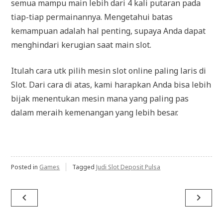
semua mampu main lebih dari 4 kali putaran pada
tiap-tiap permainannya. Mengetahui batas
kemampuan adalah hal penting, supaya Anda dapat
menghindari kerugian saat main slot.
Itulah cara utk pilih mesin slot online paling laris di
Slot. Dari cara di atas, kami harapkan Anda bisa lebih
bijak menentukan mesin mana yang paling pas
dalam meraih kemenangan yang lebih besar.
Posted in
Games
Tagged
Judi Slot Deposit Pulsa
Post
navigate_before
navigate_next
navigation