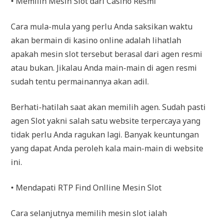
• Memilih Mesin Slot dari Casino Resmi
Cara mula-mula yang perlu Anda saksikan waktu
akan bermain di kasino online adalah lihatlah
apakah mesin slot tersebut berasal dari agen resmi
atau bukan. Jikalau Anda main-main di agen resmi
sudah tentu permainannya akan adil.
Berhati-hatilah saat akan memilih agen. Sudah pasti
agen Slot yakni salah satu website terpercaya yang
tidak perlu Anda ragukan lagi. Banyak keuntungan
yang dapat Anda peroleh kala main-main di website
ini.
• Mendapati RTP Find Onlline Mesin Slot
Cara selanjutnya memilih mesin slot ialah