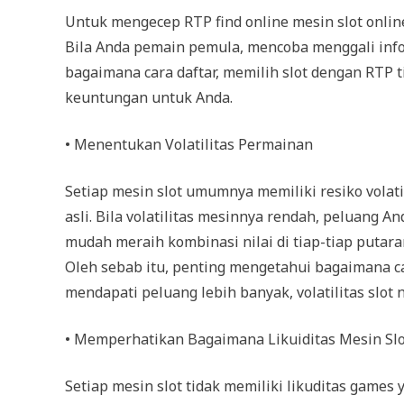
Untuk mengecep RTP find online mesin slot online
Bila Anda pemain pemula, mencoba menggali inform
bagaimana cara daftar, memilih slot dengan RTP t
keuntungan untuk Anda.
• Menentukan Volatilitas Permainan
Setiap mesin slot umumnya memiliki resiko vola
asli. Bila volatilitas mesinnya rendah, peluang 
mudah meraih kombinasi nilai di tiap-tiap putara
Oleh sebab itu, penting mengetahui bagaimana car
mendapati peluang lebih banyak, volatilitas slot 
• Memperhatikan Bagaimana Likuiditas Mesin Slo
Setiap mesin slot tidak memiliki likuditas games