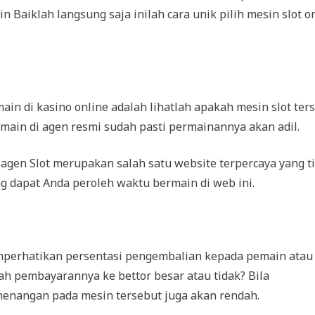
Baiklah langsung saja inilah cara unik pilih mesin slot o
ain di kasino online adalah lihatlah apakah mesin slot ter
rmain di agen resmi sudah pasti permainannya akan adil.
u agen Slot merupakan salah satu website terpercaya yang t
g dapat Anda peroleh waktu bermain di web ini.
mperhatikan persentasi pengembalian kepada pemain atau
h pembayarannya ke bettor besar atau tidak? Bila
emenangan pada mesin tersebut juga akan rendah.