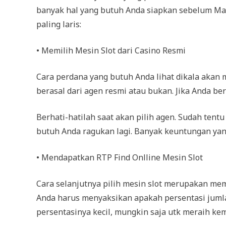
banyak hal yang butuh Anda siapkan sebelum Main 
paling laris:
• Memilih Mesin Slot dari Casino Resmi
Cara perdana yang butuh Anda lihat dikala akan m
berasal dari agen resmi atau bukan. Jika Anda be
Berhati-hatilah saat akan pilih agen. Sudah tent
butuh Anda ragukan lagi. Banyak keuntungan yan
• Mendapatkan RTP Find Onlline Mesin Slot
Cara selanjutnya pilih mesin slot merupakan me
Anda harus menyaksikan apakah persentasi jumla
persentasinya kecil, mungkin saja utk meraih k