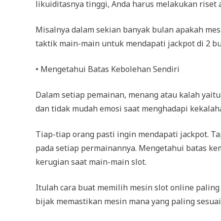
likuiditasnya tinggi, Anda harus melakukan riset 
Misalnya dalam sekian banyak bulan apakah mesi
taktik main-main untuk mendapati jackpot di 2 bu
• Mengetahui Batas Kebolehan Sendiri
Dalam setiap pemainan, menang atau kalah yaitu h
dan tidak mudah emosi saat menghadapi kekalah
Tiap-tiap orang pasti ingin mendapati jackpot. T
pada setiap permainannya. Mengetahui batas kem
kerugian saat main-main slot.
Itulah cara buat memilih mesin slot online paling l
bijak memastikan mesin mana yang paling sesua