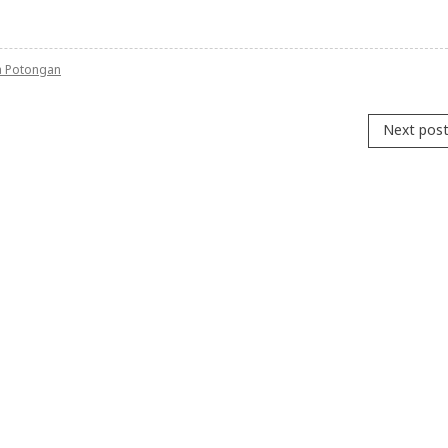
pa Potongan
Next pos