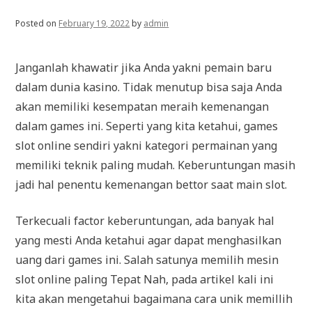
Posted on
February 19, 2022
by
admin
Janganlah khawatir jika Anda yakni pemain baru
dalam dunia kasino. Tidak menutup bisa saja Anda
akan memiliki kesempatan meraih kemenangan
dalam games ini. Seperti yang kita ketahui, games
slot online sendiri yakni kategori permainan yang
memiliki teknik paling mudah. Keberuntungan masih
jadi hal penentu kemenangan bettor saat main slot.
Terkecuali factor keberuntungan, ada banyak hal
yang mesti Anda ketahui agar dapat menghasilkan
uang dari games ini. Salah satunya memilih mesin
slot online paling Tepat Nah, pada artikel kali ini
kita akan mengetahui bagaimana cara unik memillih