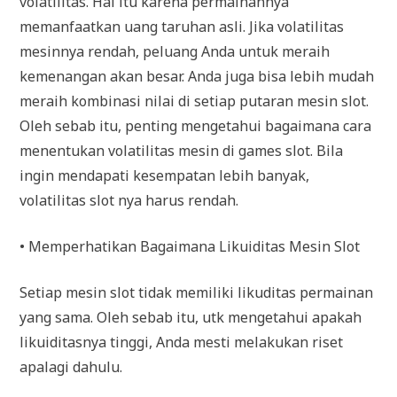
volatilitas. Hal itu karena permainannya
memanfaatkan uang taruhan asli. Jika volatilitas
mesinnya rendah, peluang Anda untuk meraih
kemenangan akan besar. Anda juga bisa lebih mudah
meraih kombinasi nilai di setiap putaran mesin slot.
Oleh sebab itu, penting mengetahui bagaimana cara
menentukan volatilitas mesin di games slot. Bila
ingin mendapati kesempatan lebih banyak,
volatilitas slot nya harus rendah.
• Memperhatikan Bagaimana Likuiditas Mesin Slot
Setiap mesin slot tidak memiliki likuditas permainan
yang sama. Oleh sebab itu, utk mengetahui apakah
likuiditasnya tinggi, Anda mesti melakukan riset
apalagi dahulu.