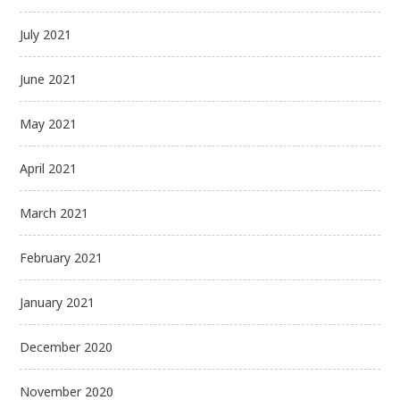
July 2021
June 2021
May 2021
April 2021
March 2021
February 2021
January 2021
December 2020
November 2020