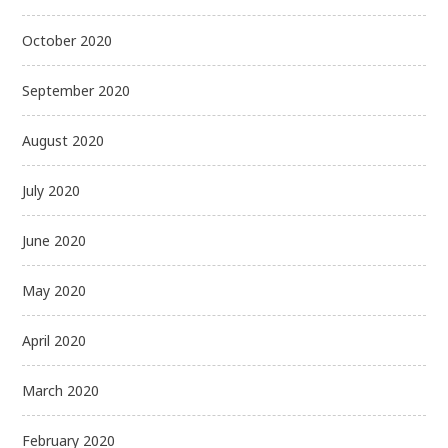
October 2020
September 2020
August 2020
July 2020
June 2020
May 2020
April 2020
March 2020
February 2020