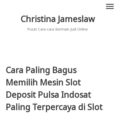
Skip
menu
to
content
Christina Jameslaw
Pusat Cara-cara Bermain Judi Online
Cara Paling Bagus
Memilih Mesin Slot
Deposit Pulsa Indosat
Paling Terpercaya di Slot