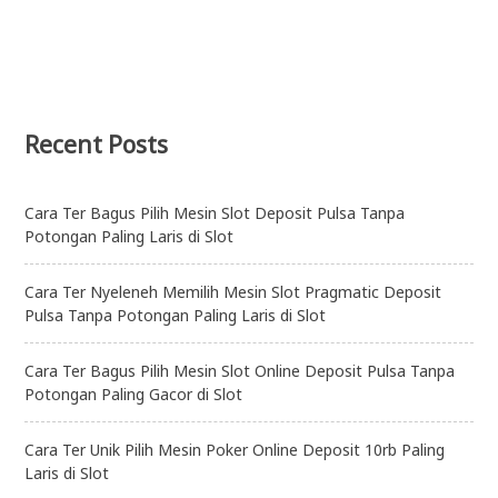
Recent Posts
Cara Ter Bagus Pilih Mesin Slot Deposit Pulsa Tanpa
Potongan Paling Laris di Slot
Cara Ter Nyeleneh Memilih Mesin Slot Pragmatic Deposit
Pulsa Tanpa Potongan Paling Laris di Slot
Cara Ter Bagus Pilih Mesin Slot Online Deposit Pulsa Tanpa
Potongan Paling Gacor di Slot
Cara Ter Unik Pilih Mesin Poker Online Deposit 10rb Paling
Laris di Slot