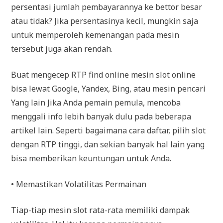
persentasi jumlah pembayarannya ke bettor besar
atau tidak? Jika persentasinya kecil, mungkin saja
untuk memperoleh kemenangan pada mesin
tersebut juga akan rendah.
Buat mengecep RTP find online mesin slot online
bisa lewat Google, Yandex, Bing, atau mesin pencari
Yang lain Jika Anda pemain pemula, mencoba
menggali info lebih banyak dulu pada beberapa
artikel lain. Seperti bagaimana cara daftar, pilih slot
dengan RTP tinggi, dan sekian banyak hal lain yang
bisa memberikan keuntungan untuk Anda.
• Memastikan Volatilitas Permainan
Tiap-tiap mesin slot rata-rata memiliki dampak