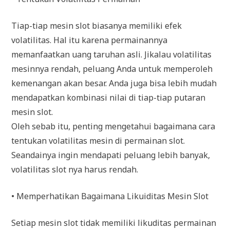
Tiap-tiap mesin slot biasanya memiliki efek
volatilitas. Hal itu karena permainannya
memanfaatkan uang taruhan asli. Jikalau volatilitas
mesinnya rendah, peluang Anda untuk memperoleh
kemenangan akan besar. Anda juga bisa lebih mudah
mendapatkan kombinasi nilai di tiap-tiap putaran
mesin slot.
Oleh sebab itu, penting mengetahui bagaimana cara
tentukan volatilitas mesin di permainan slot.
Seandainya ingin mendapati peluang lebih banyak,
volatilitas slot nya harus rendah.
• Memperhatikan Bagaimana Likuiditas Mesin Slot
Setiap mesin slot tidak memiliki likuditas permainan