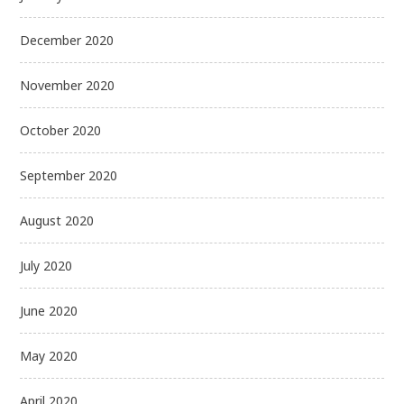
December 2020
November 2020
October 2020
September 2020
August 2020
July 2020
June 2020
May 2020
April 2020