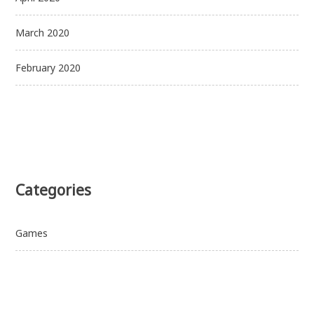
March 2020
February 2020
Categories
Games