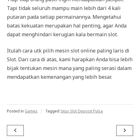
Tapi tidak seluruh mampu main lebih dari 4 kali
putaran pada setiap permainannya. Mengetahui
batas kekuatan merupakan hal penting, agar Anda
dapat menghindari kerugian kala bermain slot.
Itulah cara utk pilih mesin slot online paling laris di
Slot. Dari cara di atas, kami harapkan Anda bisa lebih
bijak tentukan mesin mana yang paling serasi dalam
mendapatkan kemenangan yang lebih besar.
Posted in
Games
Tagged
Situs Slot Deposit Pulsa
Post
navigate_before
navigate_next
navigation