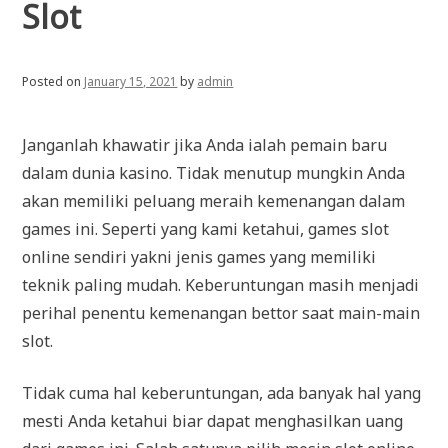
Slot
Posted on
January 15, 2021
by
admin
Janganlah khawatir jika Anda ialah pemain baru
dalam dunia kasino. Tidak menutup mungkin Anda
akan memiliki peluang meraih kemenangan dalam
games ini. Seperti yang kami ketahui, games slot
online sendiri yakni jenis games yang memiliki
teknik paling mudah. Keberuntungan masih menjadi
perihal penentu kemenangan bettor saat main-main
slot.
Tidak cuma hal keberuntungan, ada banyak hal yang
mesti Anda ketahui biar dapat menghasilkan uang