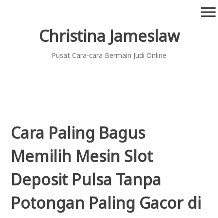
Skip
menu
to
content
Christina Jameslaw
Pusat Cara-cara Bermain Judi Online
Cara Paling Bagus
Memilih Mesin Slot
Deposit Pulsa Tanpa
Potongan Paling Gacor di