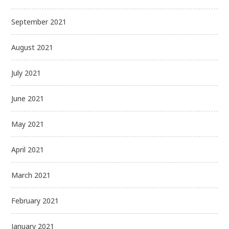
September 2021
August 2021
July 2021
June 2021
May 2021
April 2021
March 2021
February 2021
January 2021