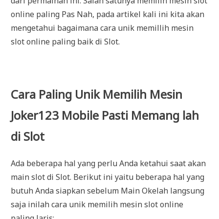
dari permainan ini. Salah satunya memilih mesin slot
online paling Pas Nah, pada artikel kali ini kita akan
mengetahui bagaimana cara unik memillih mesin
slot online paling baik di Slot.
Cara Paling Unik Memilih Mesin
Joker123 Mobile Pasti Memang lah
di Slot
Ada beberapa hal yang perlu Anda ketahui saat akan
main slot di Slot. Berikut ini yaitu beberapa hal yang
butuh Anda siapkan sebelum Main Okelah langsung
saja inilah cara unik memilih mesin slot online
paling laris: