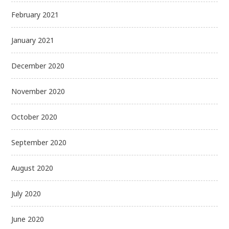
February 2021
January 2021
December 2020
November 2020
October 2020
September 2020
August 2020
July 2020
June 2020