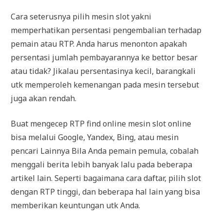
Cara seterusnya pilih mesin slot yakni
memperhatikan persentasi pengembalian terhadap
pemain atau RTP. Anda harus menonton apakah
persentasi jumlah pembayarannya ke bettor besar
atau tidak? Jikalau persentasinya kecil, barangkali
utk memperoleh kemenangan pada mesin tersebut
juga akan rendah.
Buat mengecep RTP find online mesin slot online
bisa melalui Google, Yandex, Bing, atau mesin
pencari Lainnya Bila Anda pemain pemula, cobalah
menggali berita lebih banyak lalu pada beberapa
artikel lain. Seperti bagaimana cara daftar, pilih slot
dengan RTP tinggi, dan beberapa hal lain yang bisa
memberikan keuntungan utk Anda.