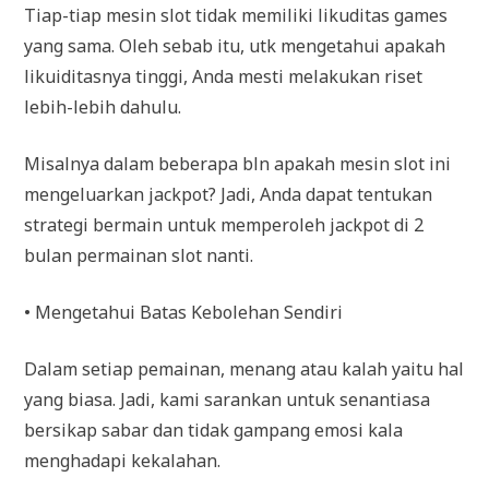
Tiap-tiap mesin slot tidak memiliki likuditas games
yang sama. Oleh sebab itu, utk mengetahui apakah
likuiditasnya tinggi, Anda mesti melakukan riset
lebih-lebih dahulu.
Misalnya dalam beberapa bln apakah mesin slot ini
mengeluarkan jackpot? Jadi, Anda dapat tentukan
strategi bermain untuk memperoleh jackpot di 2
bulan permainan slot nanti.
• Mengetahui Batas Kebolehan Sendiri
Dalam setiap pemainan, menang atau kalah yaitu hal
yang biasa. Jadi, kami sarankan untuk senantiasa
bersikap sabar dan tidak gampang emosi kala
menghadapi kekalahan.