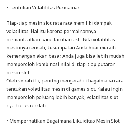
• Tentukan Volatilitas Permainan
Tiap-tiap mesin slot rata rata memiliki dampak
volatilitas. Hal itu karena permainannya
memanfaatkan uang taruhan asli. Bila volatilitas
mesinnya rendah, kesempatan Anda buat meraih
kemenangan akan besar. Anda juga bisa lebih mudah
memperoleh kombinasi nilai di tiap-tiap putaran
mesin slot.
Oleh sebab itu, penting mengetahui bagaimana cara
tentukan volatilitas mesin di games slot. Kalau ingin
memperoleh peluang lebih banyak, volatilitas slot
nya harus rendah.
• Memperhatikan Bagaimana Likuiditas Mesin Slot