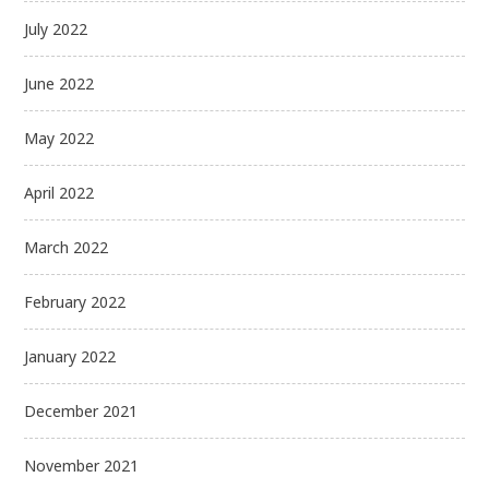
July 2022
June 2022
May 2022
April 2022
March 2022
February 2022
January 2022
December 2021
November 2021