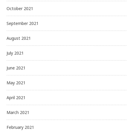
October 2021
September 2021
August 2021
July 2021
June 2021
May 2021
April 2021
March 2021
February 2021