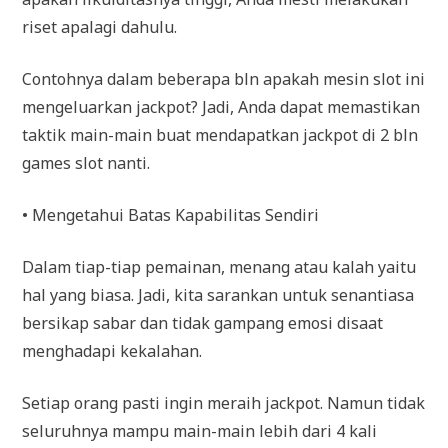
riset apalagi dahulu.
Contohnya dalam beberapa bln apakah mesin slot ini
mengeluarkan jackpot? Jadi, Anda dapat memastikan
taktik main-main buat mendapatkan jackpot di 2 bln
games slot nanti.
• Mengetahui Batas Kapabilitas Sendiri
Dalam tiap-tiap pemainan, menang atau kalah yaitu
hal yang biasa. Jadi, kita sarankan untuk senantiasa
bersikap sabar dan tidak gampang emosi disaat
menghadapi kekalahan.
Setiap orang pasti ingin meraih jackpot. Namun tidak
seluruhnya mampu main-main lebih dari 4 kali