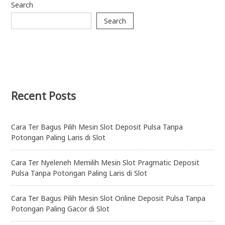
Search
Search
Recent Posts
Cara Ter Bagus Pilih Mesin Slot Deposit Pulsa Tanpa
Potongan Paling Laris di Slot
Cara Ter Nyeleneh Memilih Mesin Slot Pragmatic Deposit
Pulsa Tanpa Potongan Paling Laris di Slot
Cara Ter Bagus Pilih Mesin Slot Online Deposit Pulsa Tanpa
Potongan Paling Gacor di Slot