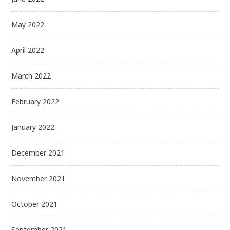
May 2022
April 2022
March 2022
February 2022
January 2022
December 2021
November 2021
October 2021
September 2021