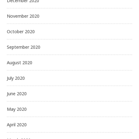
December 2020
November 2020
October 2020
September 2020
August 2020
July 2020
June 2020
May 2020
April 2020