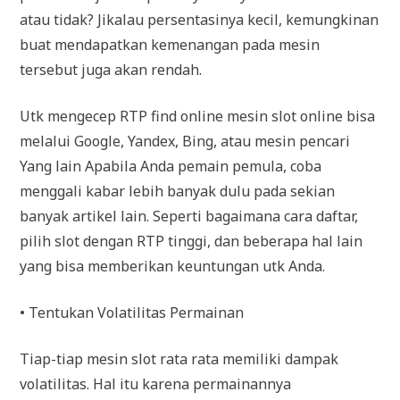
atau tidak? Jikalau persentasinya kecil, kemungkinan
buat mendapatkan kemenangan pada mesin
tersebut juga akan rendah.
Utk mengecep RTP find online mesin slot online bisa
melalui Google, Yandex, Bing, atau mesin pencari
Yang lain Apabila Anda pemain pemula, coba
menggali kabar lebih banyak dulu pada sekian
banyak artikel lain. Seperti bagaimana cara daftar,
pilih slot dengan RTP tinggi, dan beberapa hal lain
yang bisa memberikan keuntungan utk Anda.
• Tentukan Volatilitas Permainan
Tiap-tiap mesin slot rata rata memiliki dampak
volatilitas. Hal itu karena permainannya