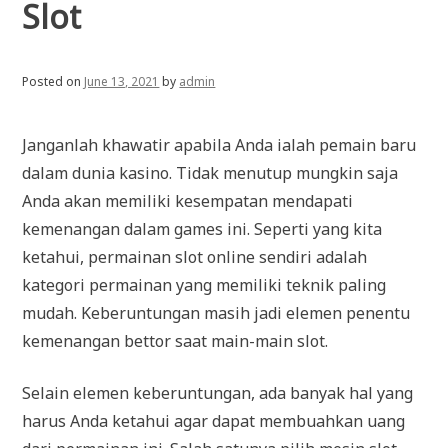
Slot
Posted on
June 13, 2021
by
admin
Janganlah khawatir apabila Anda ialah pemain baru
dalam dunia kasino. Tidak menutup mungkin saja
Anda akan memiliki kesempatan mendapati
kemenangan dalam games ini. Seperti yang kita
ketahui, permainan slot online sendiri adalah
kategori permainan yang memiliki teknik paling
mudah. Keberuntungan masih jadi elemen penentu
kemenangan bettor saat main-main slot.
Selain elemen keberuntungan, ada banyak hal yang
harus Anda ketahui agar dapat membuahkan uang