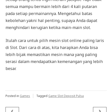
semua mampu bermain lebih dari 4 kali putaran
pada setiap permainannya. Mengetahui batas
kebolehan yakni hal penting, supaya Anda dapat
menghindari kerugian ketika main-main slot.
Itulah cara untuk pilih mesin slot online paling laris
di Slot. Dari cara di atas, kita harapkan Anda bisa
lebih bijak memastikan mesin mana yang paling
serasi dalam mendapatkan kemenangan yang lebih
besar.
Posted in
Games
Tagged
Game Slot Deposit Pulsa
Post
navigate_before
navigate_next