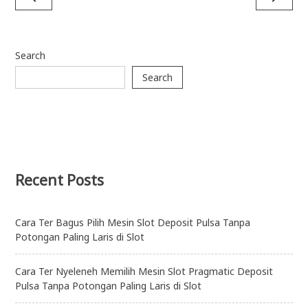
navigation
Search
Search
Recent Posts
Cara Ter Bagus Pilih Mesin Slot Deposit Pulsa Tanpa
Potongan Paling Laris di Slot
Cara Ter Nyeleneh Memilih Mesin Slot Pragmatic Deposit
Pulsa Tanpa Potongan Paling Laris di Slot