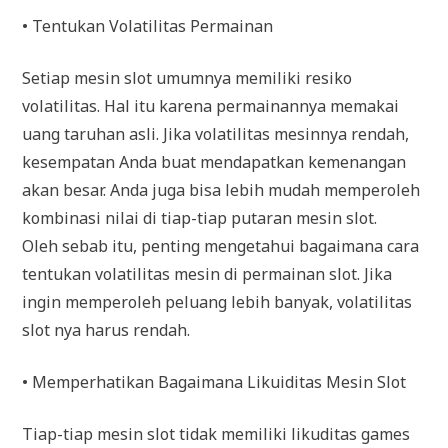
• Tentukan Volatilitas Permainan
Setiap mesin slot umumnya memiliki resiko
volatilitas. Hal itu karena permainannya memakai
uang taruhan asli. Jika volatilitas mesinnya rendah,
kesempatan Anda buat mendapatkan kemenangan
akan besar. Anda juga bisa lebih mudah memperoleh
kombinasi nilai di tiap-tiap putaran mesin slot.
Oleh sebab itu, penting mengetahui bagaimana cara
tentukan volatilitas mesin di permainan slot. Jika
ingin memperoleh peluang lebih banyak, volatilitas
slot nya harus rendah.
• Memperhatikan Bagaimana Likuiditas Mesin Slot
Tiap-tiap mesin slot tidak memiliki likuditas games