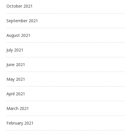
October 2021
September 2021
August 2021
July 2021
June 2021
May 2021
April 2021
March 2021
February 2021