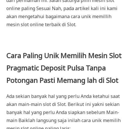
dari permainan ini. Salah satunya pilih mesin slot
online paling Sesuai Nah, pada artikel kali ini kami
akan mengetahui bagaimana cara unik memillih
mesin slot online terbaik di Slot.
Cara Paling Unik Memilih Mesin Slot
Pragmatic Deposit Pulsa Tanpa
Potongan Pasti Memang lah di Slot
Ada sekian banyak hal yang perlu Anda ketahui saat
akan main-main slot di Slot. Berikut ini yakni sekian
banyak hal yang perlu Anda siapkan sebelum Main-
main Baiklah langsung saja inilah cara unik memilih
mesin slot online paling laris: