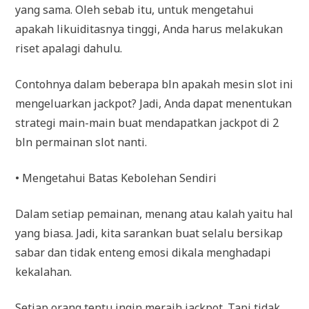
yang sama. Oleh sebab itu, untuk mengetahui
apakah likuiditasnya tinggi, Anda harus melakukan
riset apalagi dahulu.
Contohnya dalam beberapa bln apakah mesin slot ini
mengeluarkan jackpot? Jadi, Anda dapat menentukan
strategi main-main buat mendapatkan jackpot di 2
bln permainan slot nanti.
• Mengetahui Batas Kebolehan Sendiri
Dalam setiap pemainan, menang atau kalah yaitu hal
yang biasa. Jadi, kita sarankan buat selalu bersikap
sabar dan tidak enteng emosi dikala menghadapi
kekalahan.
Setiap orang tentu ingin meraih jackpot. Tapi tidak