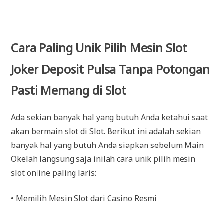
Cara Paling Unik Pilih Mesin Slot
Joker Deposit Pulsa Tanpa Potongan
Pasti Memang di Slot
Ada sekian banyak hal yang butuh Anda ketahui saat
akan bermain slot di Slot. Berikut ini adalah sekian
banyak hal yang butuh Anda siapkan sebelum Main
Okelah langsung saja inilah cara unik pilih mesin
slot online paling laris:
• Memilih Mesin Slot dari Casino Resmi