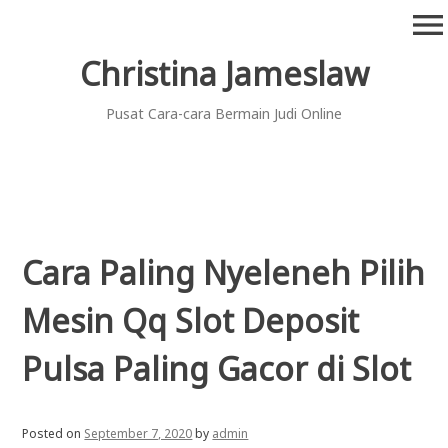
Skip
menu
to
content
Christina Jameslaw
Pusat Cara-cara Bermain Judi Online
Cara Paling Nyeleneh Pilih
Mesin Qq Slot Deposit
Pulsa Paling Gacor di Slot
Posted on
September 7, 2020
by
admin