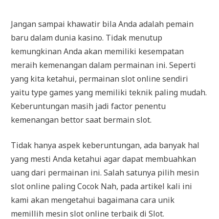
Jangan sampai khawatir bila Anda adalah pemain
baru dalam dunia kasino. Tidak menutup
kemungkinan Anda akan memiliki kesempatan
meraih kemenangan dalam permainan ini. Seperti
yang kita ketahui, permainan slot online sendiri
yaitu type games yang memiliki teknik paling mudah.
Keberuntungan masih jadi factor penentu
kemenangan bettor saat bermain slot.
Tidak hanya aspek keberuntungan, ada banyak hal
yang mesti Anda ketahui agar dapat membuahkan
uang dari permainan ini. Salah satunya pilih mesin
slot online paling Cocok Nah, pada artikel kali ini
kami akan mengetahui bagaimana cara unik
memillih mesin slot online terbaik di Slot.