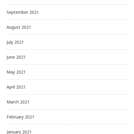
September 2021
August 2021
July 2021
June 2021
May 2021
April 2021
March 2021
February 2021
January 2021