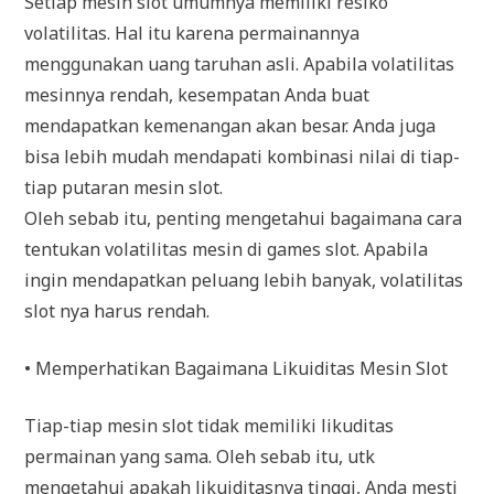
Setiap mesin slot umumnya memiliki resiko
volatilitas. Hal itu karena permainannya
menggunakan uang taruhan asli. Apabila volatilitas
mesinnya rendah, kesempatan Anda buat
mendapatkan kemenangan akan besar. Anda juga
bisa lebih mudah mendapati kombinasi nilai di tiap-
tiap putaran mesin slot.
Oleh sebab itu, penting mengetahui bagaimana cara
tentukan volatilitas mesin di games slot. Apabila
ingin mendapatkan peluang lebih banyak, volatilitas
slot nya harus rendah.
• Memperhatikan Bagaimana Likuiditas Mesin Slot
Tiap-tiap mesin slot tidak memiliki likuditas
permainan yang sama. Oleh sebab itu, utk
mengetahui apakah likuiditasnya tinggi, Anda mesti