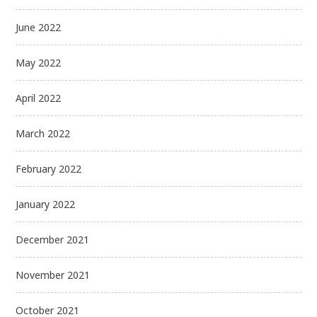
June 2022
May 2022
April 2022
March 2022
February 2022
January 2022
December 2021
November 2021
October 2021