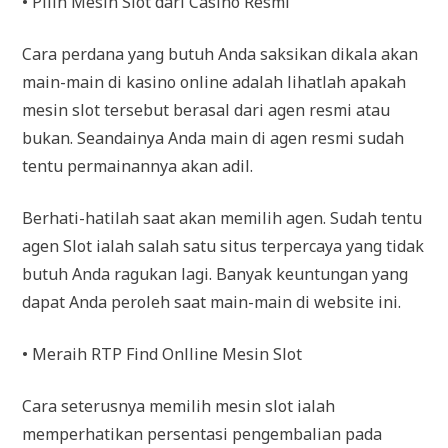
• Pilih Mesin Slot dari Casino Resmi
Cara perdana yang butuh Anda saksikan dikala akan
main-main di kasino online adalah lihatlah apakah
mesin slot tersebut berasal dari agen resmi atau
bukan. Seandainya Anda main di agen resmi sudah
tentu permainannya akan adil.
Berhati-hatilah saat akan memilih agen. Sudah tentu
agen Slot ialah salah satu situs terpercaya yang tidak
butuh Anda ragukan lagi. Banyak keuntungan yang
dapat Anda peroleh saat main-main di website ini.
• Meraih RTP Find Onlline Mesin Slot
Cara seterusnya memilih mesin slot ialah
memperhatikan persentasi pengembalian pada